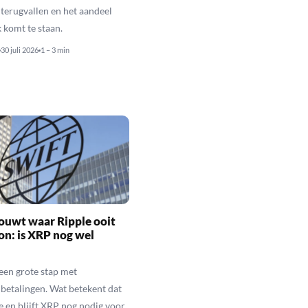
terugvallen en het aandeel
 komt te staan.
30 juli 2026
1 – 3 min
ouwt waar Ripple ooit
n: is XRP nog wel
een grote stap met
betalingen. Wat betekent dat
e en blijft XRP nog nodig voor