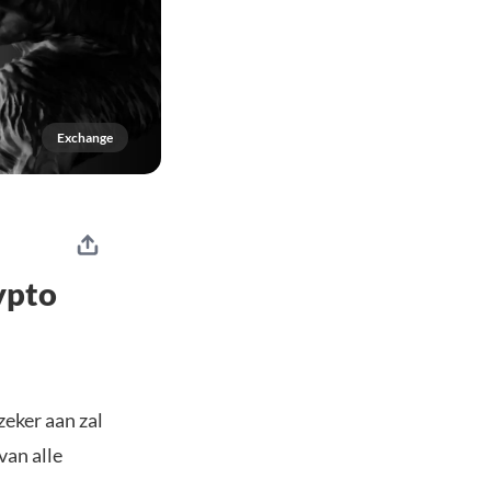
Exchange
ypto
eker aan zal
van alle