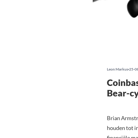
Leon Markus
25-0
Coinba
Bear-cy
Brian Armstr
houden tot in
financiële m