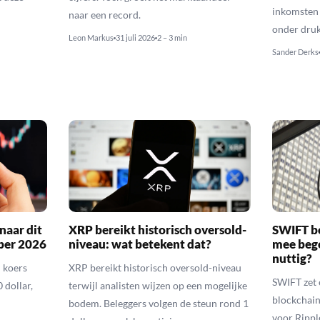
inkomsten 
naar een record.
onder druk
Leon Markus
31 juli 2026
2 – 3 min
Sander Derks
naar dit
XRP bereikt historisch oversold-
SWIFT b
ber 2026
niveau: wat betekent dat?
mee bego
nuttig?
 koers
XRP bereikt historisch oversold-niveau
SWIFT zet 
 dollar,
terwijl analisten wijzen op een mogelijke
blockchain
bodem. Beleggers volgen de steun rond 1
voor Rippl