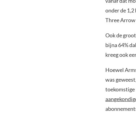
vanaf dat mo
onder de 1,2 
Three Arrow 
Ook de groot
bijna 64% da
kreeg ook ee
Hoewel Armst
was geweest,
toekomstige 
aangekondig
abonnements