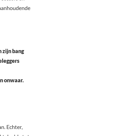
e aanhoudende
n zijn bang
eleggers
jn onwaar.
n. Echter,