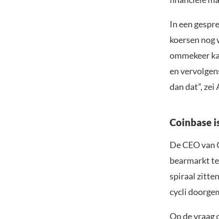
In een gespr
koersen nog 
ommekeer kan
en vervolgens
dan dat”, zei
Coinbase i
De CEO van C
bearmarkt te 
spiraal zitte
cycli doorge
Op de vraag o