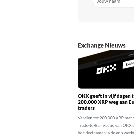
Exchange Nieuws
OKX geeft in vijf dagen t
200.000 XRP weg aan E
traders
Verdien tot 200.000 XRP met 
Trade-to-Earn-actie van OKX 
hoe deelname via de app werkt