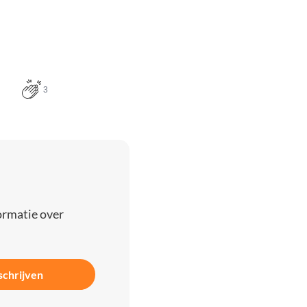
3
ormatie over
schrijven