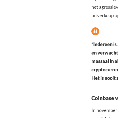
het agressie
uitverkoop o
“Iedereen is
en verwachte
massaal in a
cryptocurren
Het is nooit z
Coinbase w
In november 