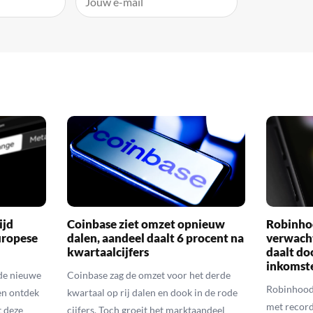
ijd
Coinbase ziet omzet opnieuw
Robinho
uropese
dalen, aandeel daalt 6 procent na
verwach
kwartaalcijfers
daalt do
inkomst
de nieuwe
Coinbase zag de omzet voor het derde
Robinhood
en ontdek
kwartaal op rij dalen en dook in de rode
met recordc
 deze
cijfers. Toch groeit het marktaandeel