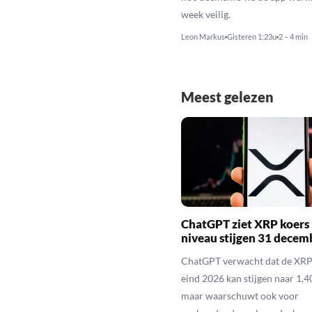
week veilig.
Leon Markus
Gisteren 1:23u
2 – 4 min
Meest gelezen
ChatGPT ziet XRP koers 
niveau stijgen 31 decem
ChatGPT verwacht dat de XRP
eind 2026 kan stijgen naar 1,40
maar waarschuwt ook voor