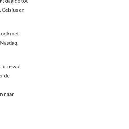
kt daalde tot
, Celsius en
t ook met
e Nasdaq,
succesvol
er de
n naar