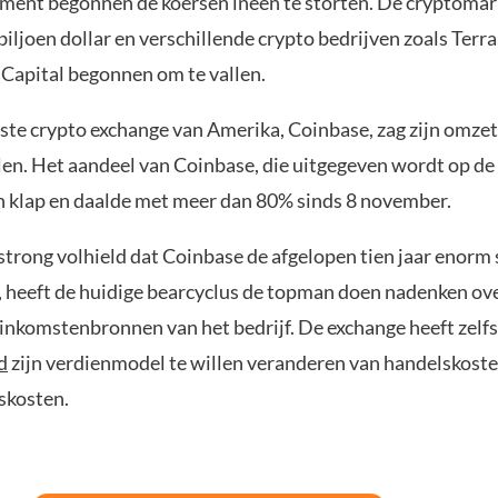
ment begonnen de koersen ineen te storten. De cryptomar
biljoen dollar en verschillende crypto bedrijven zoals Terra
Capital begonnen om te vallen.
ste crypto exchange van Amerika, Coinbase, zag zijn omze
len. Het aandeel van Coinbase, die uitgegeven wordt op d
n klap en daalde met meer dan 80% sinds 8 november.
rong volhield dat Coinbase de afgelopen tien jaar enorm 
 heeft de huidige bearcyclus de topman doen nadenken ov
inkomstenbronnen van het bedrijf. De exchange heeft zelfs
d
zijn verdienmodel te willen veranderen van handelskoste
kosten.