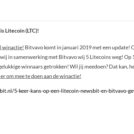
s Litecoin (LTC)!
) winactie!
Bitvavo komt in januari 2019 met een update! O
 wij in samenwerking met Bitvavo wij 5 Litecoins weg! Op 
gelukkige winnaars getrokken! Wil jij meedoen? Dat kan, h
ier om mee te doen aan de winactie!
bit.nl/5-keer-kans-op-een-litecoin-newsbit-en-bitvavo-g