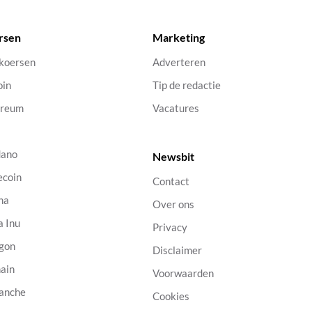
rsen
Marketing
 koersen
Adverteren
oin
Tip de redactie
ereum
Vacatures
dano
Newsbit
ecoin
Contact
na
Over ons
a Inu
Privacy
gon
Disclaimer
ain
Voorwaarden
anche
Cookies