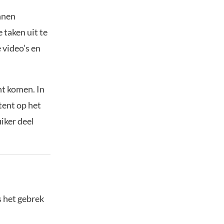
nnen
 taken uit te
 video’s en
ht komen. In
tent op het
uiker deel
s het gebrek