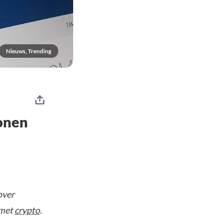
Nieuws, Trending
onen
over
 met
crypto
.