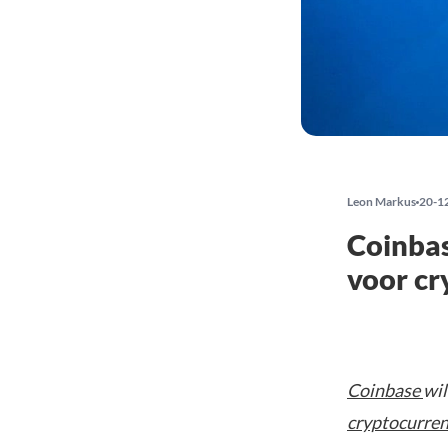
Leon Markus
20-1
Coinbas
voor cr
Coinbase
wil
cryptocurren