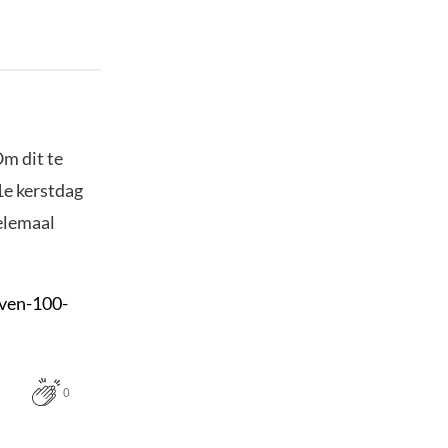
m dit te
1e kerstdag
elemaal
even-100-
0