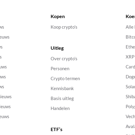
Kopen
Koe
uws
Koop crypto’s
Alle
ieuws
Bitc
ws
Eth
Uitleg
s
XRP
Over crypto’s
euws
Car
Personen
uws
Dog
Crypto termen
uws
Sola
Kennisbank
nieuws
Shib
Basis uitleg
nieuws
Poly
Handelen
ieuws
Vech
Aval
ETF’s