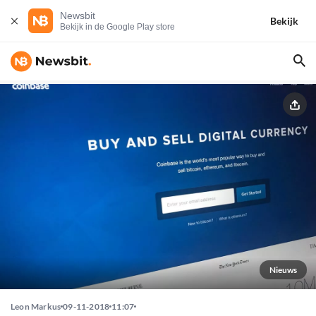
Newsbit
Bekijk
Bekijk in de Google Play store
Nieuws
Leon Markus
09-11-2018
11:07