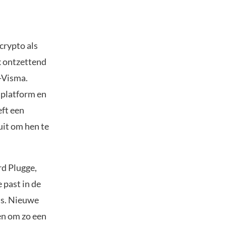
crypto als
k ontzettend
-Visma.
 platform en
ft een
uit om hen te
d Plugge,
past in de
is. Nieuwe
en om zo een