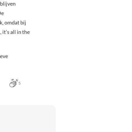
 blijven
De
, omdat bij
t’s all in the
ieve
5