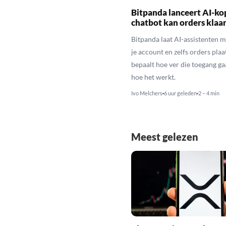
Bitpanda lanceert AI-ko
chatbot kan orders klaa
Bitpanda laat AI-assistenten m
je account en zelfs orders plaat
bepaalt hoe ver die toegang gaa
hoe het werkt.
Ivo Melchers
6 uur geleden
2 – 4 min
Meest gelezen