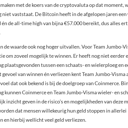
te maken met de koers van de cryptovaluta op dat moment,
g niet vaststaat. De Bitcoin heeft in de afgelopen jaren ee
én de all-time high van bijna €57.000 bereikt, dus alles ert
.
an de waarde ook nog hoger uitvallen. Voor Team Jumbo-Vis
ie om zoveel mogelijk te winnen. Er heeft nog niet eerder 
 plaatsgevonden tussen een schaats- en wielerploeg en e
t gevoel van winnen én verliezen kent Team Jumbo-Visma a
evoel dat ook bekend is bij de doelgroep van Coinmerce. Bi
g kunnen Coinmerce en Team Jumbo-Visma wieler- en sch
jk inzicht geven in de risico’s en mogelijkheden van deze 
rden dat mensen willekeurig hun geld stoppen in allerlei
en hierbij wellicht veel geld verliezen.