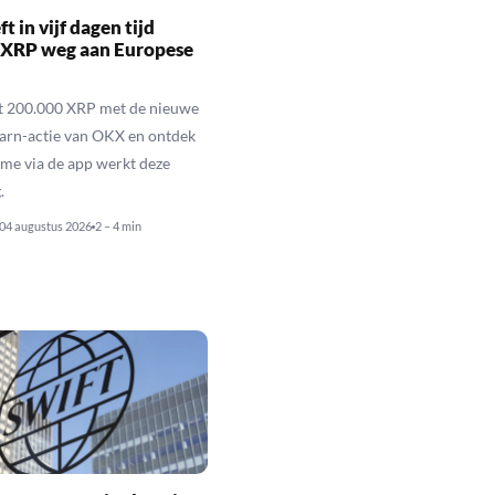
t in vijf dagen tijd
 XRP weg aan Europese
ot 200.000 XRP met de nieuwe
arn-actie van OKX en ontdek
me via de app werkt deze
.
04 augustus 2026
2 – 4 min