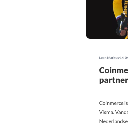
Leon Markus
14-0
Coinmer
partne
Coinmerce is
Visma. Vanda
Nederlandse 