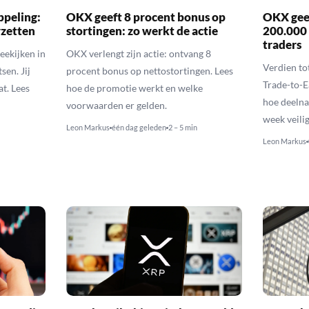
ppeling:
OKX geeft 8 procent bonus op
OKX geef
rzetten
stortingen: zo werkt de actie
200.000
traders
eekijken in
OKX verlengt zijn actie: ontvang 8
Verdien t
sen. Jij
procent bonus op nettostortingen. Lees
Trade-to-E
t. Lees
hoe de promotie werkt en welke
hoe deelna
voorwaarden er gelden.
week veilig
Leon Markus
één dag geleden
2 – 5 min
Leon Markus