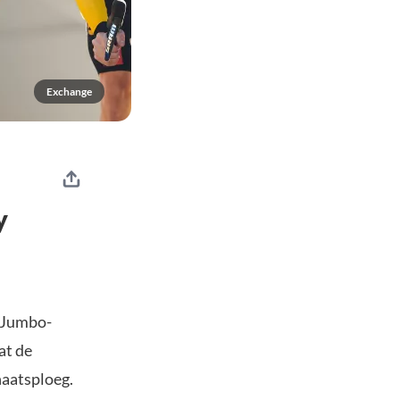
Exchange
y
m Jumbo-
at de
haatsploeg.