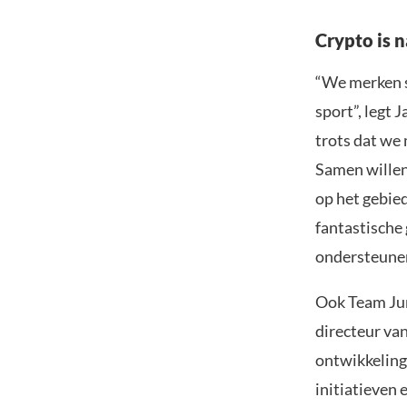
Crypto is 
“We merken s
sport”, legt
trots dat we
Samen willen
op het gebie
fantastische 
ondersteunen
Ook Team Jum
directeur va
ontwikkeling
initiatieven 