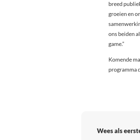
breed publiek
groeien en o
samenwerking
ons beiden al
game.”
Komende maa
programma d
Wees als eerst