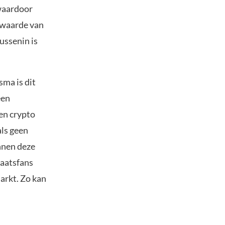
 waardoor
n waarde van
ussenin is
ma is dit
een
en crypto
ls geen
nnen deze
aatsfans
markt. Zo kan