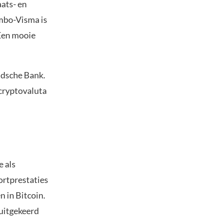
aats- en
umbo-Visma is
 Een mooie
ndsche Bank.
cryptovaluta
e als
ortprestaties
 in Bitcoin.
 uitgekeerd