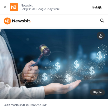
Newsbit
Bekijk
Bekijk in de Google Play store
Ripple
Leon Markus
08-08-2022
14:33