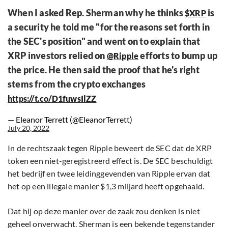
When I asked Rep. Sherman why he thinks
is
$XRP
a security he told me "for the reasons set forth in
the SEC's position" and went on to explain that
XRP investors relied on
efforts to bump up
@Ripple
the price. He then said the proof that he's right
stems from the crypto exchanges
https://t.co/D1fuwsIlZZ
— Eleanor Terrett (@EleanorTerrett)
July 20, 2022
In de rechtszaak tegen Ripple beweert de SEC dat de XRP
token een niet-geregistreerd effect is. De SEC beschuldigt
het bedrijf en twee leidinggevenden van Ripple ervan dat
het op een illegale manier $1,3 miljard heeft opgehaald.
Dat hij op deze manier over de zaak zou denken is niet
geheel onverwacht. Sherman is een bekende tegenstander