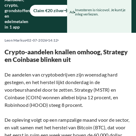
crypto,
Investeren is risicovol. Je kunt je
grondstoffen
Claim €20 zilver
Ad
inleg verliezen.
en
edelmetalen
in 1 app
Leon Markus
02-07-2026
14:12
Crypto-aandelen knallen omhoog, Strategy
en Coinbase blinken uit
De aandelen van cryptobedrijven zijn woensdag hard
gestegen, en het herstel lijkt donderdag in de
voorbeurshandel door te zetten. Strategy (MSTR) en
Coinbase (COIN) wonnen allebei bijna 12 procent, en
Robinhood (HOOD) steeg 8 procent.
De opleving volgt op een rampzalige maand voor de sector,
en valt samen met het herstel van Bitcoin (BTC), dat voor
het eerst in ruim een week weer boven de 60.000 dollar