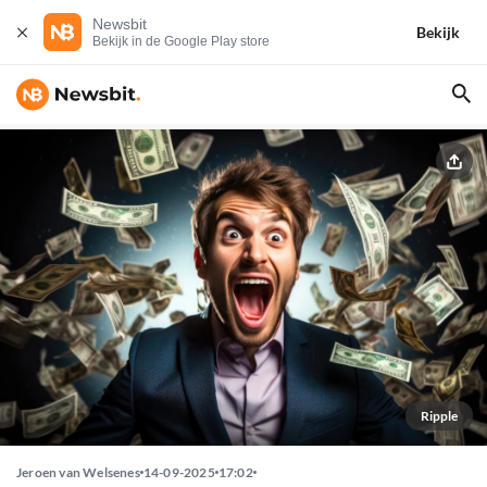
Newsbit
Bekijk
Bekijk in de Google Play store
Ripple
Jeroen van Welsenes
14-09-2025
17:02