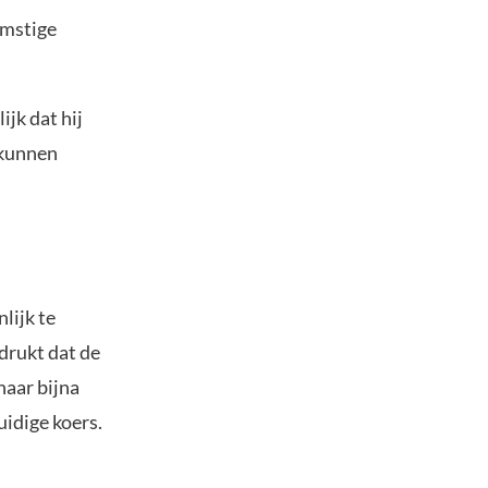
omstige
jk dat hij
 kunnen
lijk te
drukt dat de
naar bijna
uidige koers.