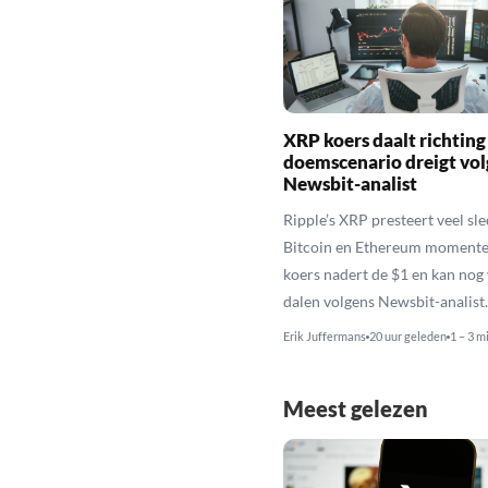
XRP koers daalt richting
doemscenario dreigt vol
Newsbit-analist
Ripple’s XRP presteert veel sl
Bitcoin en Ethereum momente
koers nadert de $1 en kan nog
dalen volgens Newsbit-analist.
Erik Juffermans
20 uur geleden
1 – 3 m
Meest gelezen