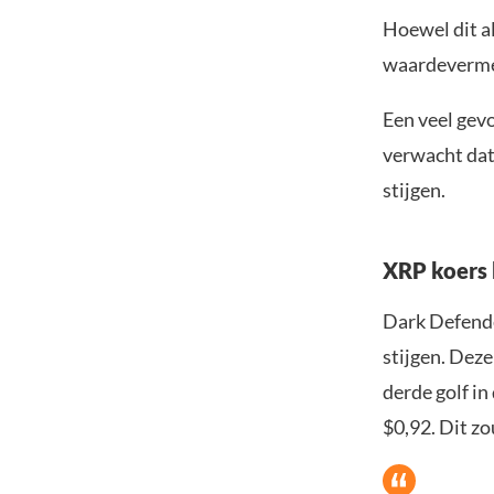
Hoewel dit al
waardevermee
Een veel gevo
verwacht da
stijgen.
XRP koers 
Dark Defende
stijgen. Deze
derde golf in
$0,92. Dit zo