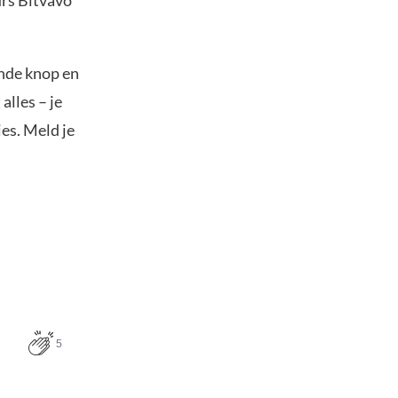
urs Bitvavo
ande knop en
alles – je
es. Meld je
5