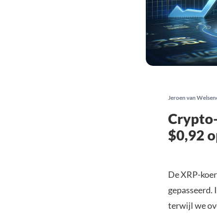
Jeroen van Welsen
Crypto-
$0,92 o
De XRP-koers
gepasseerd. 
terwijl we o