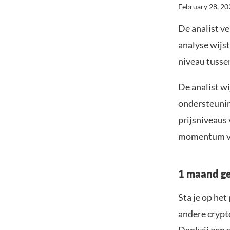
February 28, 20
De analist ve
analyse wijst
niveau tusse
De analist wi
ondersteunin
prijsniveaus 
momentum va
1 maand ge
Sta je op he
andere crypto