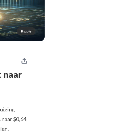
Ripple
t naar
uiging
 naar $0,64,
ien.