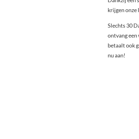
Dankzij een 
krijgen onze 
Slechts 30 D
ontvang een w
betaalt ook g
nu aan!