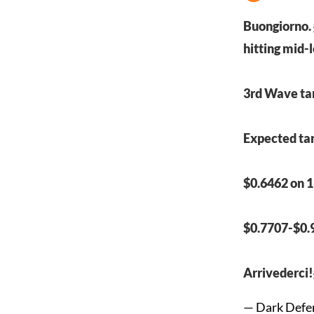
Buongiorno.
hitting mid-
3rd Wave tar
Expected tar
$0.6462 on 
$0.7707-$0.
Arrivederci!
— Dark Defe