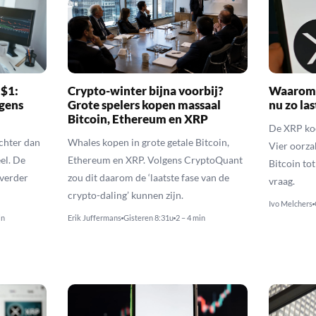
 $1:
Crypto-winter bijna voorbij?
Waarom 
gens
Grote spelers kopen massaal
nu zo las
Bitcoin, Ethereum en XRP
De XRP koer
echter dan
Whales kopen in grote getale Bitcoin,
Vier oorza
el. De
Ethereum en XRP. Volgens CryptoQuant
Bitcoin to
 verder
zou dit daarom de ‘laatste fase van de
vraag.
crypto-daling’ kunnen zijn.
Ivo Melchers
in
Erik Juffermans
Gisteren 8:31u
2 – 4 min