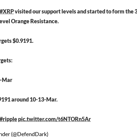
#XRP
visited our support levels and started to form the
level Orange Resistance.
gets $0.9191.
gets:
1-Mar
9191 around 10-13-Mar.
#ripple
pic.twitter.com/t6NTORn5Ar
nder (@DefendDark)