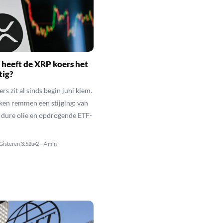
heeft de XRP koers het
tig?
s zit al sinds begin juni klem.
ken remmen een stijging: van
t dure olie en opdrogende ETF-
Gisteren 3:52u
2 – 4 min