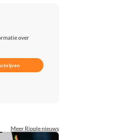
ormatie over
schrijven
Meer Ripple nieuws