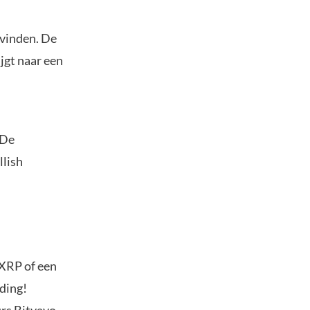
tsvinden. De
ijgt naar een
 De
llish
 XRP of een
eding!