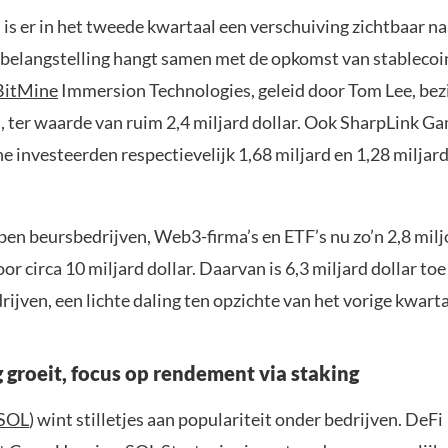
d is er in het tweede kwartaal een verschuiving zichtbaar n
elangstelling hangt samen met de opkomst van stablecoi
BitMine
Immersion Technologies, geleid door Tom Lee, bez
 ter waarde van ruim 2,4 miljard dollar. Ook SharpLink G
 investeerden respectievelijk 1,68 miljard en 1,28 miljard 
bben beursbedrijven, Web3-firma’s en ETF’s nu zo’n 2,8 mil
oor circa 10 miljard dollar. Daarvan is 6,3 miljard dollar toe
ijven, een lichte daling ten opzichte van het vorige kwarta
 groeit, focus op rendement via staking
SOL
) wint stilletjes aan populariteit onder bedrijven. DeFi