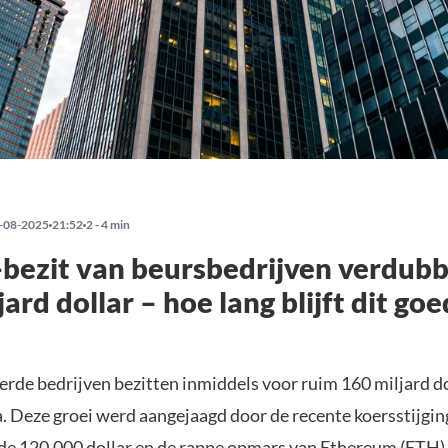
-08-2025
21:52
2 - 4 min
bezit van beursbedrijven verdubb
ard dollar – hoe lang blijft dit go
rde bedrijven bezitten inmiddels voor ruim 160 miljard do
a. Deze groei werd aangejaagd door de recente koersstijgin
 de 120.000 dollar en de rappe opmars van Ethereum (ETH)