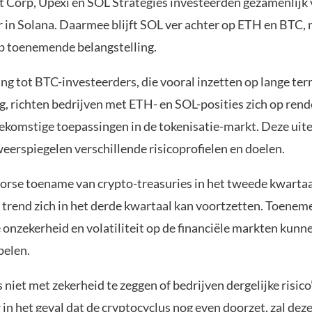
Corp, Upexi en SOL Strategies investeerden gezamenlijk 
r in Solana. Daarmee blijft SOL ver achter op ETH en BTC,
op toenemende belangstelling.
ing tot BTC-investeerders, die vooral inzetten op lange ter
, richten bedrijven met ETH- en SOL-posities zich op ren
oekomstige toepassingen in de tokenisatie-markt. Deze ui
eerspiegelen verschillende risicoprofielen en doelen.
orse toename van crypto-treasuries in het tweede kwartaal,
e trend zich in het derde kwartaal kan voortzetten. Toene
onzekerheid en volatiliteit op de financiële markten kunne
pelen.
 niet met zekerheid te zeggen of bedrijven dergelijke risico’
n het geval dat de cryptocyclus nog even doorzet, zal dez