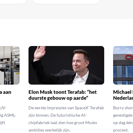
a aan
Elon Musk toont Terafab: “het
Michael 
duurste gebouw op aarde”
Nederla
EUV-
De eerste impressies van SpaceX’ Terafab
Burry shor
lig ASML-
zijn binnen. De futuristische AI-
gevestigde
jft
chipfabriek laat zien hoe groot Musks
op dag één 
ambities werkelijk zijn.
procent.