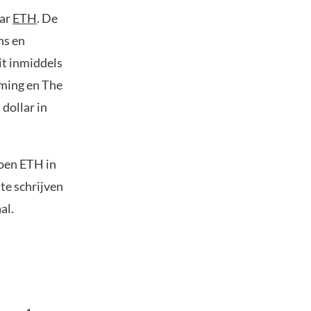
aar
ETH
. De
ns en
it inmiddels
aming en The
dollar in
joen ETH in
 te schrijven
al.