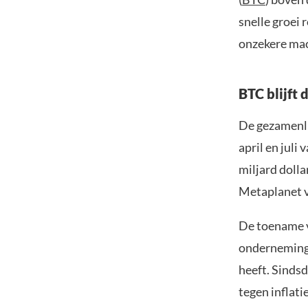
snelle groei
onzekere ma
BTC blijft
De gezamenli
april en juli
miljard dolla
Metaplanet 
De toename v
onderneming 
heeft. Sinds
tegen inflat