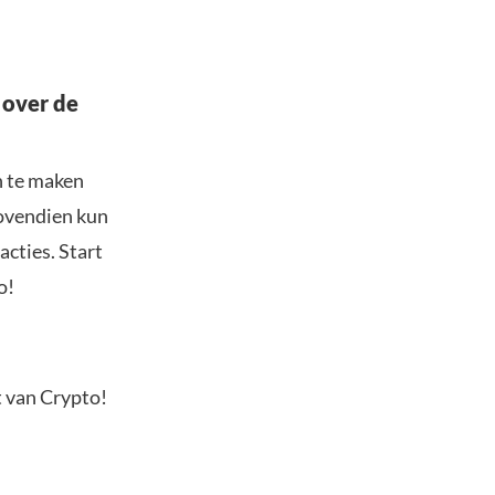
 over de
n te maken
Bovendien kun
acties. Start
o!
t van Crypto!