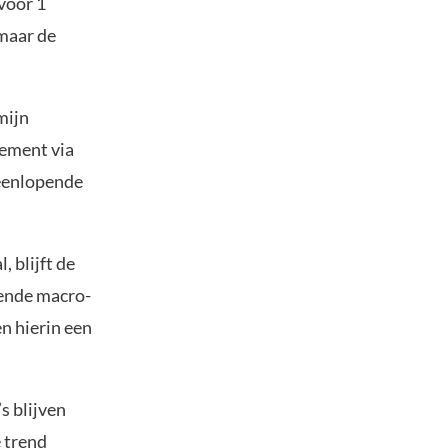
voor 1
 maar de
mijn
dement via
teenlopende
 blijft de
mende macro-
n hierin een
s blijven
e trend