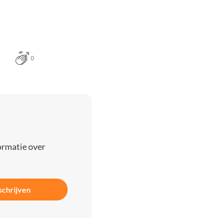
0
ormatie over
schrijven