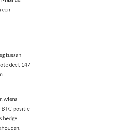
n een
eg tussen
rote deel, 147
en
r, wiens
r BTC-positie
ls hedge
behouden.