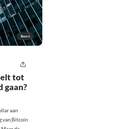
Beurs
elt tot
ed gaan?
llar aan
g van
Bitcoin
. Maar de