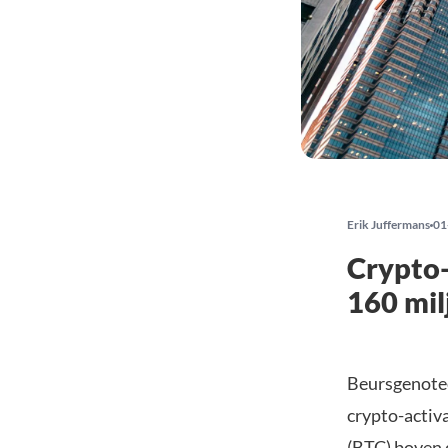
Erik Juffermans
01
Crypto-
160 milj
Beursgenotee
crypto-activ
(
BTC
) boven