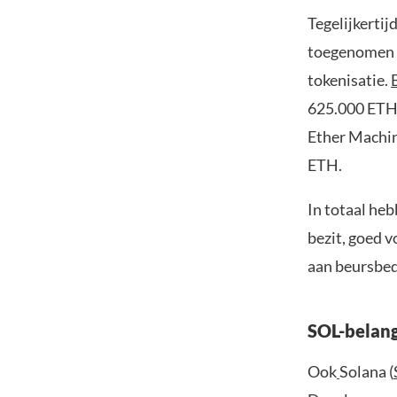
Tegelijkertij
toegenomen b
tokenisatie.
625.000 ETH,
Ether Machine
ETH.
In totaal he
bezit, goed v
aan beursbedr
SOL-belang
Ook
Solana (