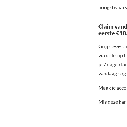
hoogstwaarsc
Claim vand
eerste €10
Grijp deze u
via de knop h
je 7 dagen la
vandaag nog e
Maak je accou
Mis deze kans