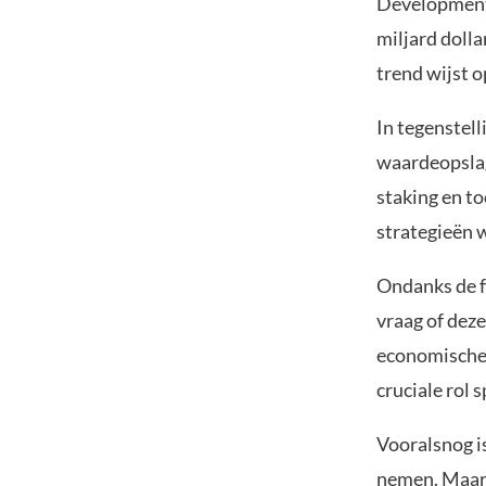
Development 
miljard dolla
trend wijst 
In tegenstell
waardeopslag
staking en t
strategieën w
Ondanks de f
vraag of dez
economische 
cruciale rol s
Vooralsnog is
nemen. Maar i