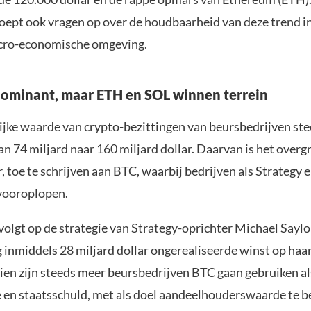
 roept ook vragen op over de houdbaarheid van deze trend i
cro-economische omgeving.
 dominant, maar ETH en SOL winnen terrein
jke waarde van crypto-bezittingen van beursbedrijven ste
 van 74 miljard naar 160 miljard dollar. Daarvan is het overg
r, toe te schrijven aan BTC, waarbij bedrijven als Strategy 
vooroplopen.
olgt op de strategie van Strategy-oprichter Michael Saylo
inmiddels 28 miljard dollar ongerealiseerde winst op haa
dien zijn steeds meer beursbedrijven BTC gaan gebruiken a
ie en staatsschuld, met als doel aandeelhouderswaarde te 