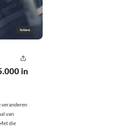
Solana
.000 in
e veranderen
aal van
Met die