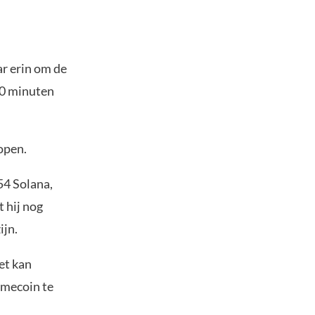
r erin om de
10 minuten
open.
54 Solana,
 hij nog
ijn.
et kan
emecoin te