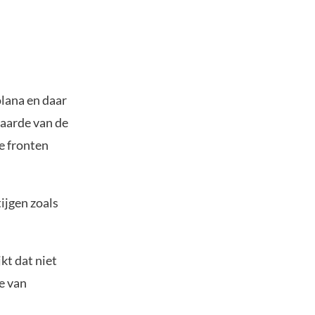
lana en daar
waarde van de
e fronten
tijgen zoals
kt dat niet
e van