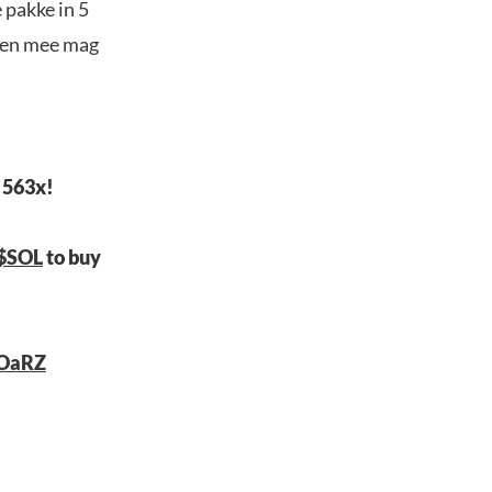
 pakke in 5
eden mee mag
f 563x!
$SOL
to buy
vOaRZ