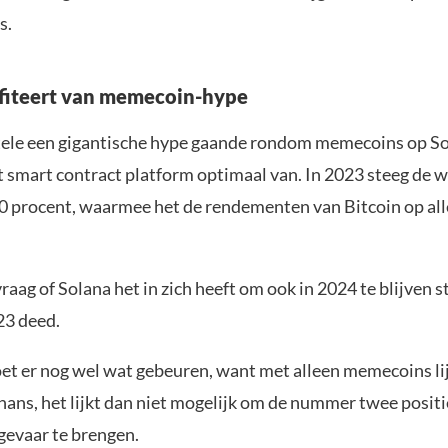
s.
fiteert van memecoin-hype
ele een gigantische hype gaande rondom memecoins op So
et smart contract platform optimaal van. In 2023 steeg de 
 procent, waarmee het de rendementen van Bitcoin op all
vraag of Solana het in zich heeft om ook in 2024 te blijven s
23 deed.
t er nog wel wat gebeuren, want met alleen memecoins lij
hans, het lijkt dan niet mogelijk om de nummer twee positi
gevaar te brengen.