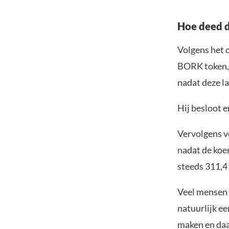
Hoe deed d
Volgens het 
BORK token, 
nadat deze l
Hij besloot e
Vervolgens v
nadat de koe
steeds 311,4
Veel mensen d
natuurlijk e
maken en daar