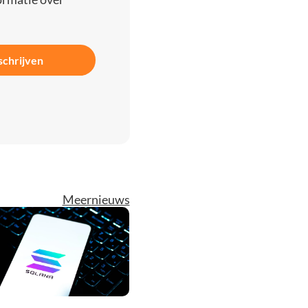
schrijven
Meer
nieuws