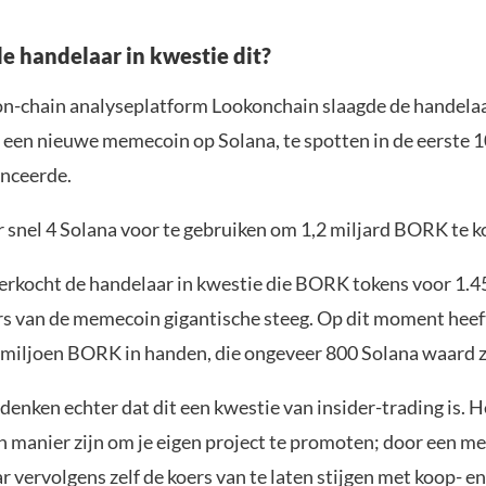
e handelaar in kwestie dit?
on-chain analyseplatform Lookonchain slaagde de handelaa
een nieuwe memecoin op Solana, te spotten in de eerste 
anceerde.
r snel 4 Solana voor te gebruiken om 1,2 miljard BORK te k
erkocht de handelaar in kwestie die BORK tokens voor 1.4
rs van de memecoin gigantische steeg. Op dit moment heeft
 miljoen BORK in handen, die ongeveer 800 Solana waard z
enken echter dat dit een kwestie van insider-trading is. H
en manier zijn om je eigen project te promoten; door een m
 vervolgens zelf de koers van te laten stijgen met koop- en