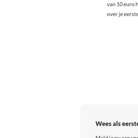
van 10 euro h
over je eerst
Wees als eerst
Meld je nu aan vo