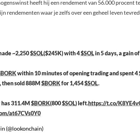
genswinst heeft hij een rendement van 56.000 procent te
ijn rendementen waar je zelfs over een geheel leven tevr
 made ~2,250
$SOL
($245K) with 4
$SOL
in 5 days, a gain o
$BORK
within 10 minutes of opening trading and spent 4
, then sold 888M
$BORK
for 1,454
$SOL
.
y has 311.4M
$BORK
(800
$SOL
) left.
https://t.co/K8YE4
.com/at67CVs0Y0
in (@lookonchain)