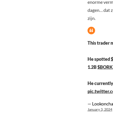
enorme vermo
dagen… dat z
zijn.
This trader
He spotted
1.2B
$BORK
He currentl
pic.twitter
— Lookoncha
January 3, 2024