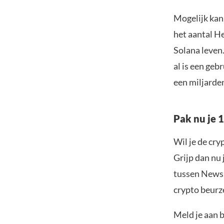
Mogelijk kan 
het aantal H
Solana leven
al is een ge
een miljarde
Pak nu je 
Wil je de cr
Grijp dan nu 
tussen Newsb
crypto beurze
Meld je aan 