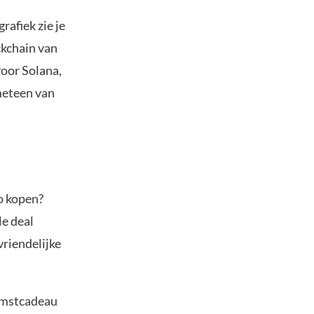
rafiek zie je
ckchain van
voor Solana,
meteen van
o kopen?
le deal
vriendelijke
.
komstcadeau