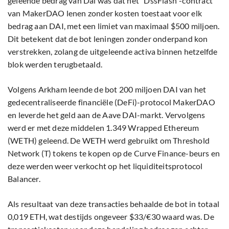
geleende bedrag van Dai was dat het “DssFlash”-contract
van MakerDAO lenen zonder kosten toestaat voor elk
bedrag aan DAI, met een limiet van maximaal $500 miljoen.
Dit betekent dat de bot leningen zonder onderpand kon
verstrekken, zolang de uitgeleende activa binnen hetzelfde
blok werden terugbetaald.
Volgens Arkham leende de bot 200 miljoen DAI van het
gedecentraliseerde financiële (DeFi)-protocol MakerDAO
en leverde het geld aan de Aave DAI-markt. Vervolgens
werd er met deze middelen 1.349 Wrapped Ethereum
(WETH) geleend. De WETH werd gebruikt om Threshold
Network (T) tokens te kopen op de Curve Finance-beurs en
deze werden weer verkocht op het liquiditeitsprotocol
Balancer.
Als resultaat van deze transacties behaalde de bot in totaal
0,019 ETH, wat destijds ongeveer $33/€30 waard was. De