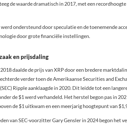
steeg de waarde dramatisch in 2017, met een recordhoogte 
.
g werd ondersteund door speculatie en de toenemende acc
nologie door grote financiële instellingen.
zaak en prijsdaling
n 2018 daalde de prijs van XRP door een bredere marktdalin
slechterde verder toen de Amerikaanse Securities and Exch
SEC) Ripple aanklaagde in 2020. Dit leidde tot een langer
nder de $1 werd verhandeld. Het herstel begon pas in 20
boven de $1 uitkwam en een meerjarig hoogtepunt van $1,9
eden van SEC-voorzitter Gary Gensler in 2024 begon het v