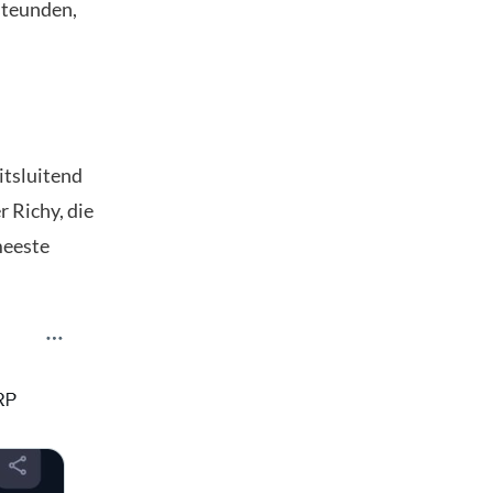
steunden,
itsluitend
r Richy, die
meeste