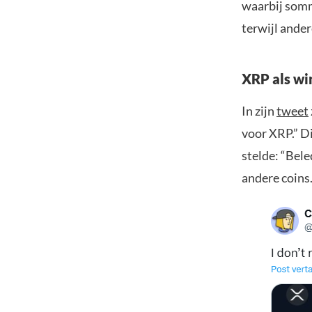
waarbij somm
terwijl ander
XRP als wi
In zijn
tweet
voor XRP.” Di
stelde: “Bele
andere coins