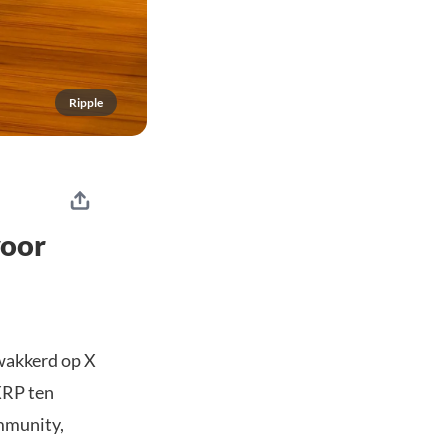
Ripple
voor
wakkerd op X
XRP ten
ommunity,