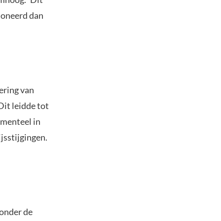
tioneerd dan
ering van
it leidde tot
omenteel in
jsstijgingen.
 onder de