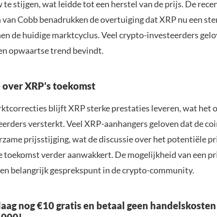
e stijgen, wat leidde tot een herstel van de prijs. De rece
van Cobb benadrukken de overtuiging dat XRP nu een ster
en de huidige marktcyclus. Veel crypto-investeerders gelo
een opwaartse trend bevindt.
 over XRP’s toekomst
tcorrecties blijft XRP sterke prestaties leveren, wat het
eerders versterkt. Veel XRP-aanhangers geloven dat de coi
zame prijsstijging, wat de discussie over het potentiële pr
e toekomst verder aanwakkert. De mogelijkheid van een pri
t een belangrijk gesprekspunt in de crypto-community.
aag nog €10 gratis en betaal geen handelskosten