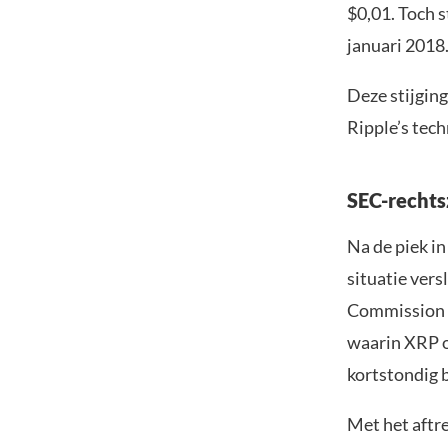
$0,01. Toch 
januari 2018
Deze stijgin
Ripple’s tech
SEC-rechts
Na de piek i
situatie ver
Commission (
waarin XRP o
kortstondig 
Met het aftr