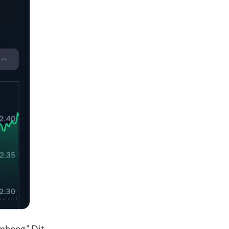
mhoog.” Dit