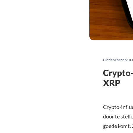
Hidde Scheper
18-
Crypto-
XRP
Crypto-influ
door te stel
goede komt. Z