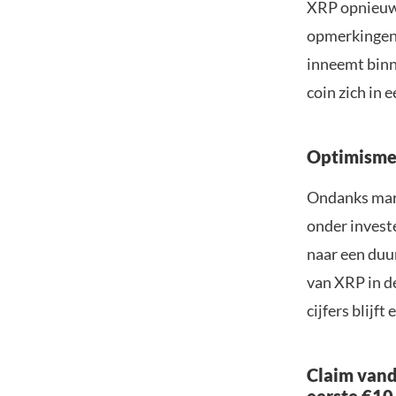
XRP opnieuw t
opmerkingen 
inneemt binn
coin zich in 
Optimisme
Ondanks mark
onder invest
naar een duur
van XRP in d
cijfers blijf
Claim vand