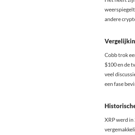
weerspiegelt
andere crypt
Vergelijki
Cobb trok ee
$100 en de t
veel discuss
een fase bevi
Historisch
XRP werd in 
vergemakkeli