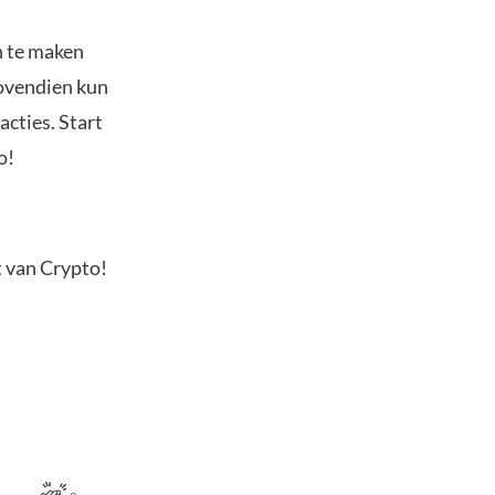
n te maken
Bovendien kun
acties. Start
o!
t van Crypto!