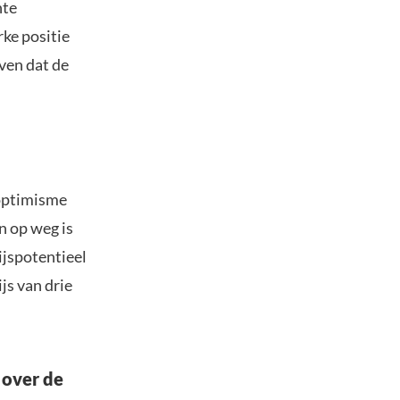
nte
ke positie
ven dat de
 optimisme
n op weg is
ijspotentieel
js van drie
 over de