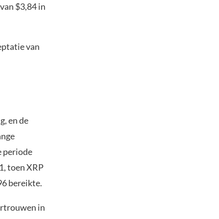
van $3,84 in
eptatie van
g, en de
ange
e periode
21, toen XRP
6 bereikte.
ertrouwen in