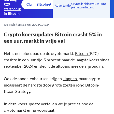
Crypto is risicovol. Je kunt
€20
Claim Bitcoin
Advertentie
je inleg verliezen.
startbonus
in Bitcoin.
Ivo Melchers
25-06-2026
17:22
Crypto koersupdate: Bitcoin crasht 5% in
een uur, markt in vrije val
Het is een bloedbad op de cryptomarkt.
Bitcoin
(BTC)
crashte in een uur tijd 5 procent naar de laagste koers sinds
september 2024 en sleurt de altcoins mee de afgrond in.
Ook de aandelenbeurzen krijgen
klappen
, maar crypto
incasseert de hardste door grote zorgen rond Bitcoin-
titaan Strategy.
In deze koersupdate vertellen we je precies hoe de
cryptomarkt er nu voorstaat.