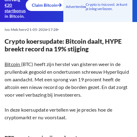
Crypto is risicovol. Je kunt
€20
Claim Bitcoin
Advertentie
je inleg verliezen.
startbonus
in Bitcoin.
Ivo Melchers
21-05-2026
17:28
Crypto koersupdate: Bitcoin daalt, HYPE
breekt record na 19% stijging
Bitcoin
(BTC) heeft zijn herstel van gisteren weer in de
prullenbak gegooid en ondertussen schreeuw Hyperliquid
om aandacht. Met een sprong van 19 procent heeft de
altcoin een nieuw record op de borden gezet. En dat zorgt
voor veel verbazing bij investeerers.
In deze koersupdate vertellen we je precies hoe de
cryptomarkt er nu voorstaat.