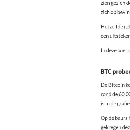
zien gezien d
zich op bevin
Hetzelfde ge
een uitsteke
In deze koers
BTC probee
De Bitcoin ko
rond de 60.00
is in de grafi
Op de beurs 
gekregen dez