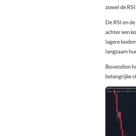
zowel de RSI 
De RSI en de
achter een ko
lagere bodem
langzaam hu
Bovendien ho
belangrijke 