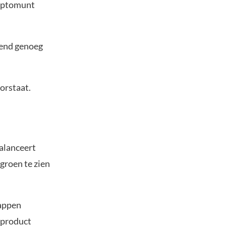
cryptomunt
send genoeg
orstaat.
balanceert
 groen te zien
lappen
sproduct