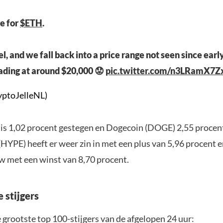
re for
$ETH
.
el, and we fall back into a price range not seen since ear
ading at around $20,000 😟
pic.twitter.com/n3LRamX7Z
yptoJelleNL)
 is 1,02 procent gestegen en Dogecoin (DOGE) 2,55 procen
HYPE) heeft er weer zin in met een plus van 5,96 procent 
ow met een winst van 8,70 procent.
 stijgers
 grootste top 100-stijgers van de afgelopen 24 uur: