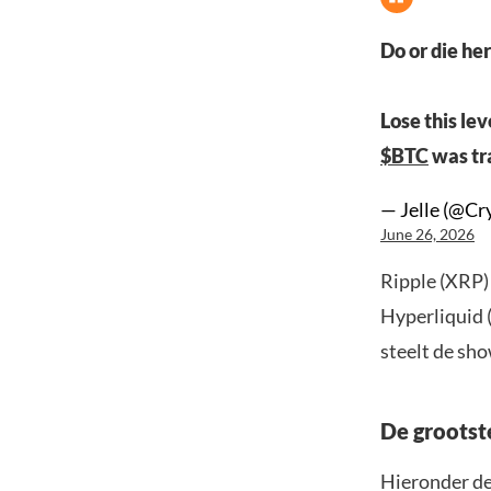
Do or die he
Lose this lev
$BTC
was tr
— Jelle (@Cr
June 26, 2026
Ripple (XRP)
Hyperliquid (
steelt de sh
De grootste
Hieronder de