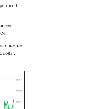
open heeft
ar een
024.
ars onder de
 dollar,