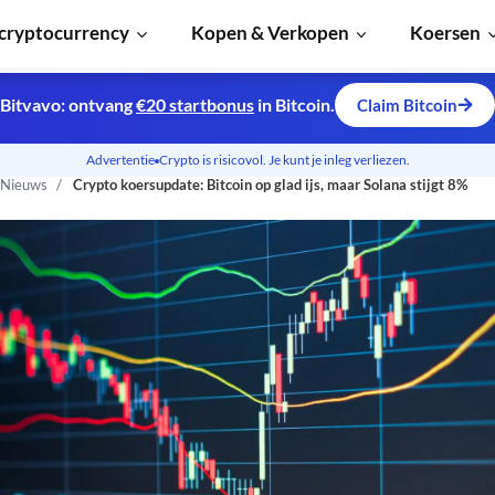
cryptocurrency
Kopen & Verkopen
Koersen
Bitvavo: ontvang
€20 startbonus
in Bitcoin.
Claim Bitcoin
Advertentie
Crypto is risicovol. Je kunt je inleg verliezen.
 Nieuws
Crypto koersupdate: Bitcoin op glad ijs, maar Solana stijgt 8%