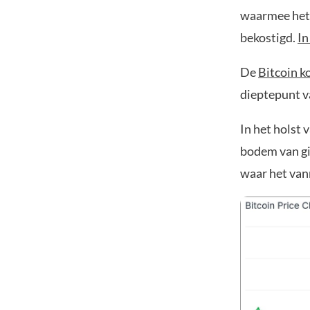
waarmee het b
bekostigd.
In
De
Bitcoin k
dieptepunt va
In het holst 
bodem van gi
waar het va