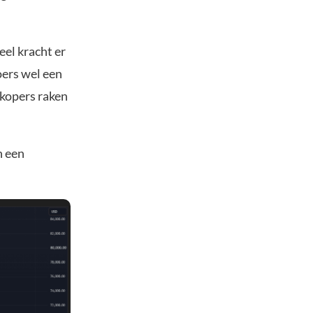
el kracht er
oers wel een
rkopers raken
n een