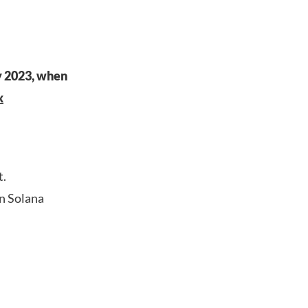
ly 2023, when
x
t.
en Solana