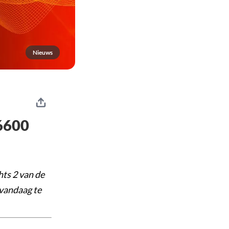
Nieuws
$6600
ts 2 van de
 vandaag te