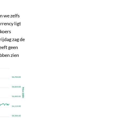
n we zelfs
rrency ligt
 koers
rijdag zag de
eeft geen
bben zien