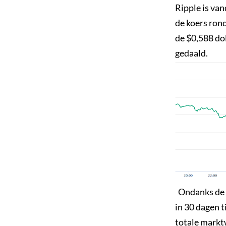
Ripple is van
de koers rond
de $0,588 dol
gedaald.
Ondanks de d
in 30 dagen 
totale marktw