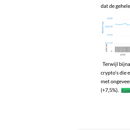
dat de gehel
Terwijl bijna
crypto’s die 
met ongeveer 
(+7,5%).
Koop