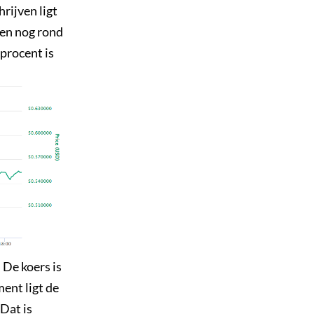
rijven ligt
ken nog rond
 procent is
 De koers is
ent ligt de
 Dat is