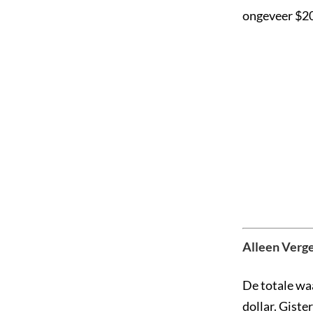
ongeveer $20
Alleen Verge
De totale wa
dollar. Giste