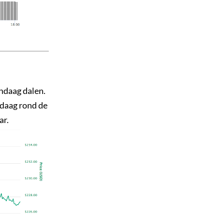
ndaag dalen.
ndaag rond de
lar.