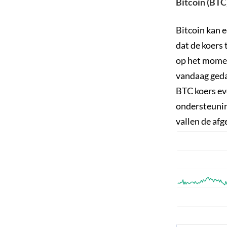
Bitcoin (BTC
Bitcoin kan 
dat de koers 
op het momen
vandaag gedaa
BTC koers eve
ondersteunin
vallen de af