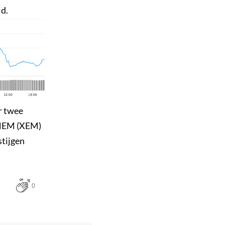
ld.
er twee
t NEM (XEM)
stijgen
0