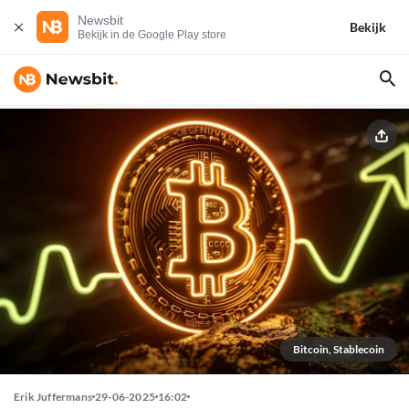
Newsbit
Bekijk
Bekijk in de Google Play store
Bitcoin, Stablecoin
Erik Juffermans
29-06-2025
16:02