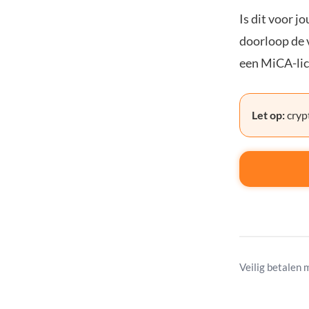
Is dit voor j
doorloop de v
een MiCA-lic
Let op:
crypt
Veilig betalen 