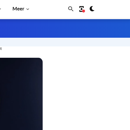
Meer
st