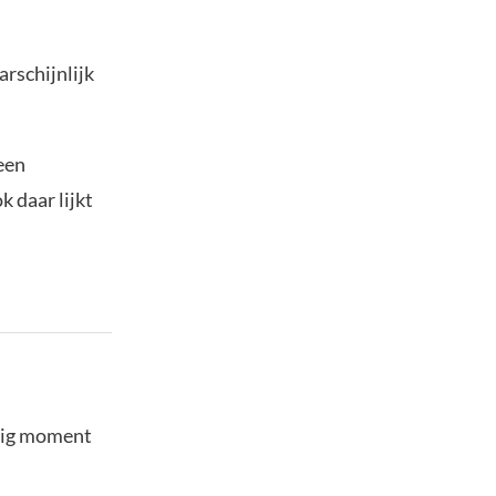
arschijnlijk
een
 daar lijkt
stig moment