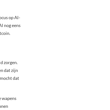
focus op AI-
AI nog eens
tcoin.
id zorgen.
n dat zijn
, mocht dat
re wapens
unnen