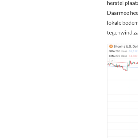
herstel plaa
Daarmee heef
lokale bodem.
tegenwind za