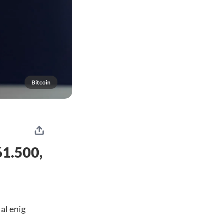
Bitcoin
61.500,
al enig