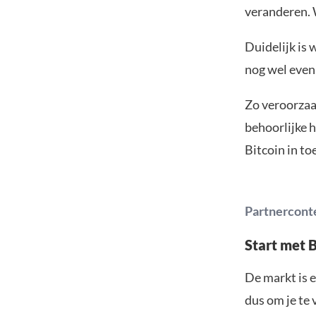
veranderen. W
Duidelijk is 
nog wel even
Zo veroorzaak
behoorlijke h
Bitcoin in to
Partnercont
Start met 
De markt is e
dus om je te 