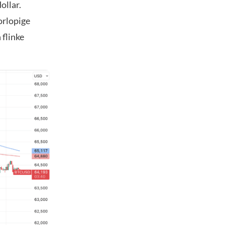
ollar.
orlopige
 flinke