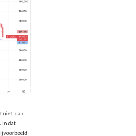
 niet, dan
 In dat
bijvoorbeeld