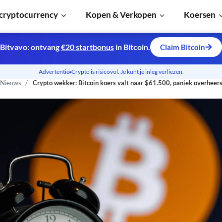
cryptocurrency
Kopen & Verkopen
Koersen
Bitvavo: ontvang
€20 startbonus
in Bitcoin.
Claim Bitcoin
Advertentie
Crypto is risicovol. Je kunt je inleg verliezen.
 Nieuws
Crypto wekker: Bitcoin koers valt naar $61.500, paniek overheer