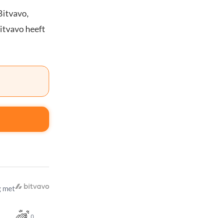
Bitvavo,
Bitvavo heeft
 met
0