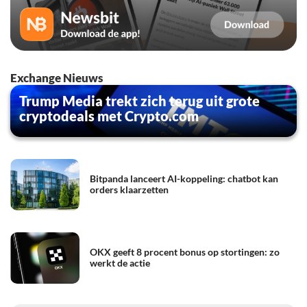
Exchange Nieuws
Trump Media trekt zich terug uit grote
cryptodeals met Crypto.com
Bitpanda lanceert AI-koppeling: chatbot kan
orders klaarzetten
OKX geeft 8 procent bonus op stortingen: zo
werkt de actie