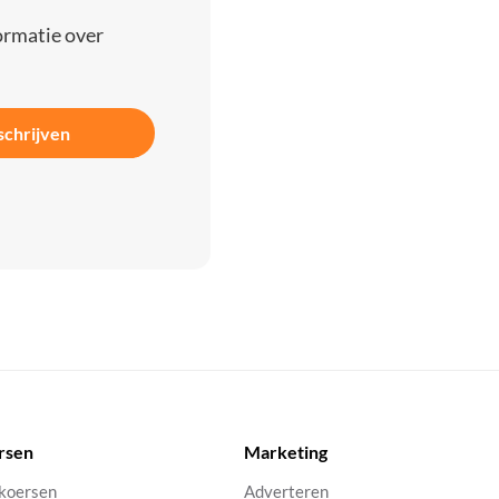
ormatie over
schrijven
rsen
Marketing
 koersen
Adverteren