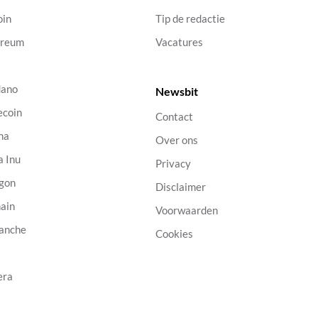
oin
Tip de redactie
ereum
Vacatures
dano
Newsbit
ecoin
Contact
na
Over ons
a Inu
Privacy
gon
Disclaimer
ain
Voorwaarden
anche
Cookies
B
era