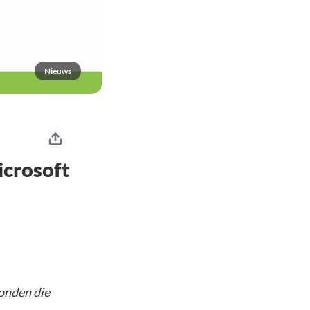
Nieuws
icrosoft
vonden die