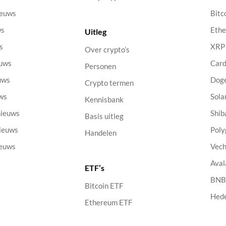
ieuws
Bitc
ws
Eth
Uitleg
s
XRP
Over crypto’s
euws
Car
Personen
uws
Dog
Crypto termen
uws
Sola
Kennisbank
nieuws
Shib
Basis uitleg
nieuws
Poly
Handelen
ieuws
Vech
Aval
ETF’s
s
BN
Bitcoin ETF
Hed
Ethereum ETF