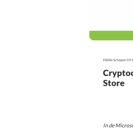
Hidde Scheper
19-
Cryptoc
Store
In de Microso