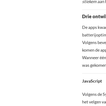
stiekem aan 
Drie ontwi
De apps kwam
batterijopti
Volgens beve
komen de app
Wanneer één 
was gekomen,
JavaScript
Volgens de S
het velgen v