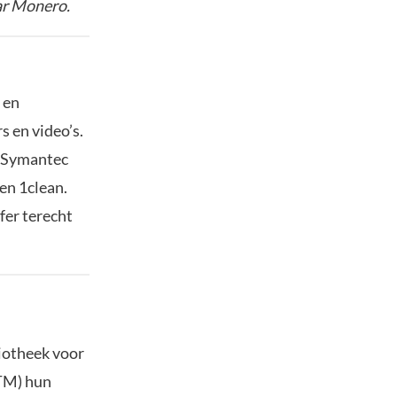
aar Monero.
 en
 en video’s.
f Symantec
en 1clean.
fer terecht
iotheek voor
GTM) hun