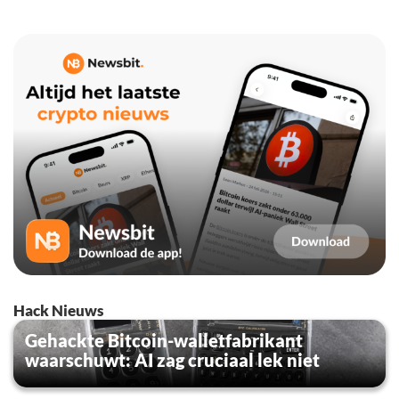
Hack Nieuws
Gehackte Bitcoin-walletfabrikant
waarschuwt: AI zag cruciaal lek niet