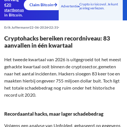
Crypto is risicovol. Je kunt
€20
Claim Bitcoin
Advertentie
je inleg verliezen.
startbonus
in Bitcoin.
Erik Juffermans
22-06-2026
22:31
Cryptohacks bereiken recordniveau: 83
aanvallen in één kwartaal
Het tweede kwartaal van 2026 is uitgegroeid tot het meest
gehackte kwartaal ooit binnen de cryptosector, gemeten
naar het aantal incidenten. Hackers sloegen 83 keer toe en
maakten hierbij ongeveer 755 miljoen dollar buit. Toch ligt
het totale schadebedrag nog ruim onder het historische
record uit 2020.
Recordaantal hacks, maar lager schadebedrag
Volgens een analyse van Unfolded, gebaseerd op gegevens