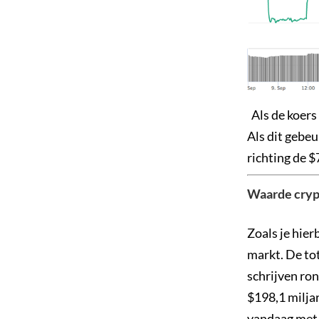
Als de koers 
Als dit gebe
richting de $
Waarde crypt
Zoals je hie
markt. De tot
schrijven ron
$198,1 milja
vandaag met z