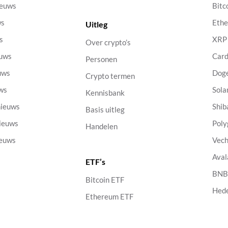
ieuws
Bitc
ws
Eth
Uitleg
s
XRP
Over crypto’s
euws
Car
Personen
uws
Dog
Crypto termen
uws
Sola
Kennisbank
nieuws
Shib
Basis uitleg
nieuws
Poly
Handelen
ieuws
Vech
Aval
ETF’s
s
BN
Bitcoin ETF
Hed
Ethereum ETF