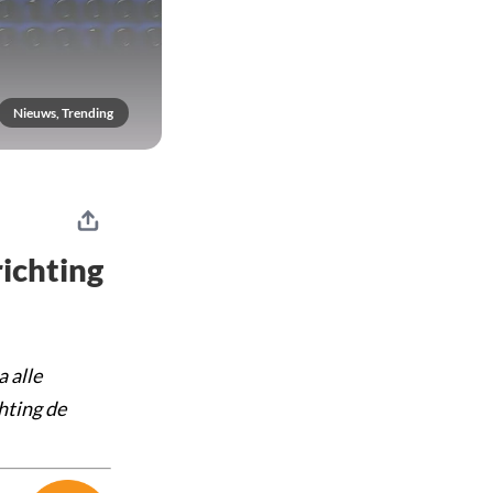
Nieuws, Trending
richting
 alle
hting de