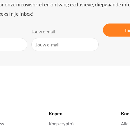
or onze nieuwsbrief en ontvang exclusieve, diepgaande inf
eks in je inbox!
In
Jouw e-mail
Kopen
Koe
uws
Koop crypto’s
Alle