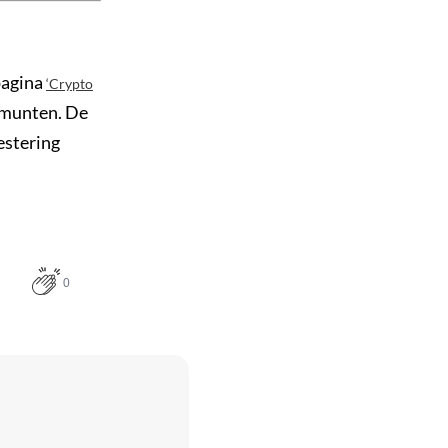
pagina
‘Crypto
0 munten. De
vestering
0