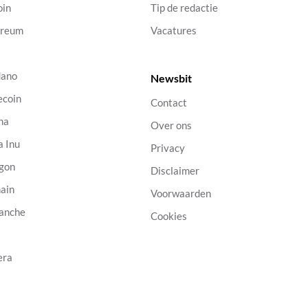
oin
Tip de redactie
ereum
Vacatures
dano
Newsbit
ecoin
Contact
na
Over ons
a Inu
Privacy
gon
Disclaimer
ain
Voorwaarden
anche
Cookies
B
era