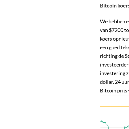
Bitcoin koer
We hebben ee
van $7200 to
koers opnieuw
een goed teke
richting de $
investeerders
investering z
dollar. 24 uu
Bitcoin prij