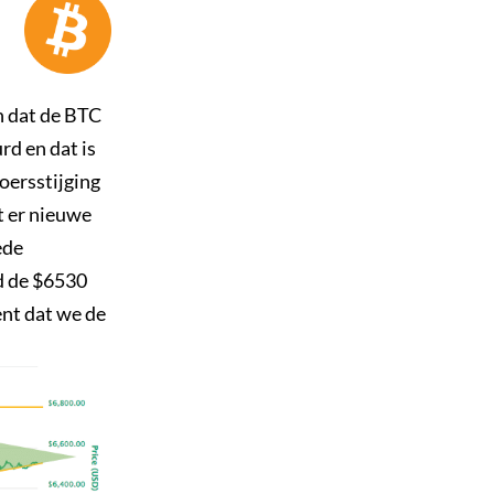
n dat de BTC
rd en dat is
oersstijging
at er nieuwe
ede
nd de $6530
ent dat we de