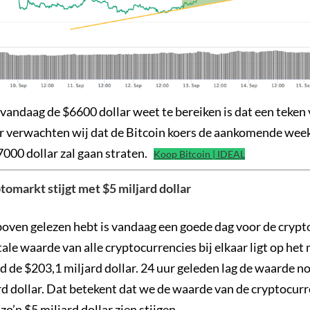
vandaag de $6600 dollar weet te bereiken is dat een teken 
ur verwachten wij dat de Bitcoin koers de aankomende week
7000 dollar zal gaan straten.
Koop Bitcoin | IDEAL
omarkt stijgt met $5 miljard dollar
rboven gelezen hebt is vandaag een goede dag voor de cryp
ale waarde van alle cryptocurrencies bij elkaar ligt op he
d de $203,1 miljard dollar. 24 uur geleden lag de waarde n
rd dollar. Dat betekent dat we de waarde van de cryptocur
o’n $5 miljard dollar zien stijgen.