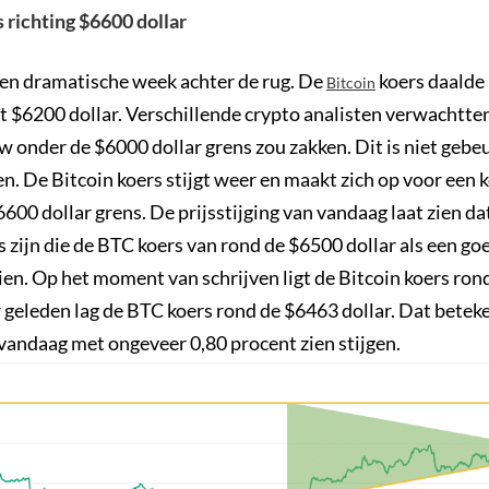
s richting $6600 dollar
n dramatische week achter de rug. De
koers daalde
Bitcoin
t $6200 dollar. Verschillende crypto analisten verwachtte
 onder de $6000 dollar grens zou zakken. Dit is niet gebeu
n. De Bitcoin koers stijgt weer en maakt zich op voor een k
6600 dollar grens. De prijsstijging van vandaag laat zien d
 zijn die de BTC koers van rond de $6500 dollar als een go
ien. Op het moment van schrijven ligt de Bitcoin koers ro
r geleden lag de BTC koers rond de $6463 dollar. Dat betek
s vandaag met ongeveer 0,80 procent zien stijgen.