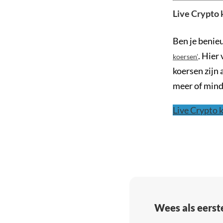
Live Crypto
Ben je benie
. Hier
koersen’
koersen zijn 
meer of min
Live Crypto 
Wees als eerst