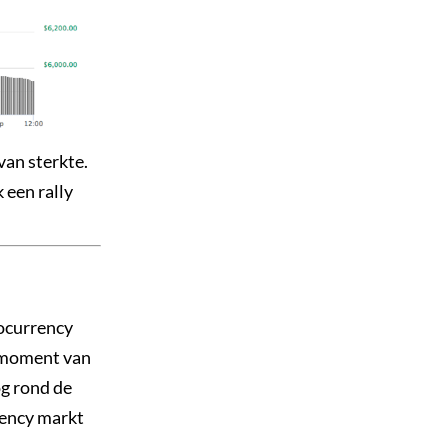
van sterkte.
 een rally
tocurrency
t moment van
og rond de
rency markt