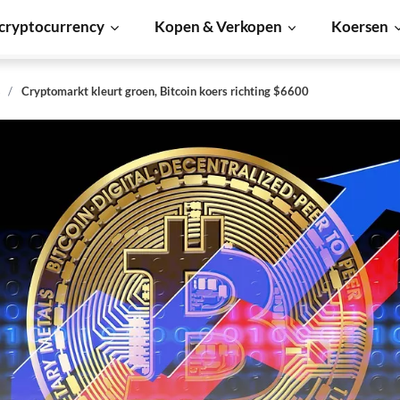
cryptocurrency
Kopen & Verkopen
Koersen
s
Cryptomarkt kleurt groen, Bitcoin koers richting $6600