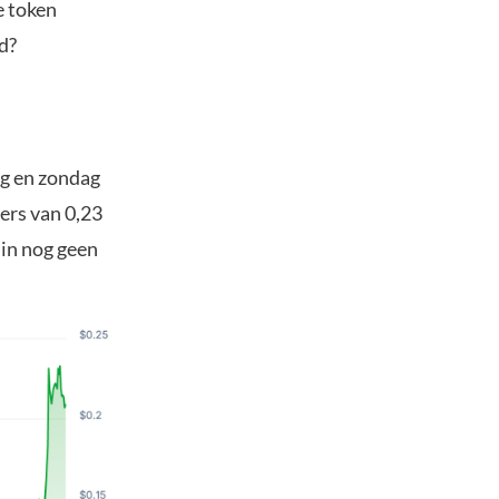
e token
d?
ag en zondag
ers van 0,23
 in nog geen