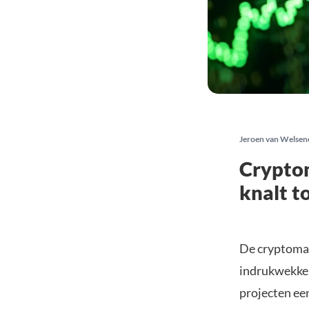
Jeroen van Welsen
Cryptom
knalt t
De cryptomark
indrukwekken
projecten ee