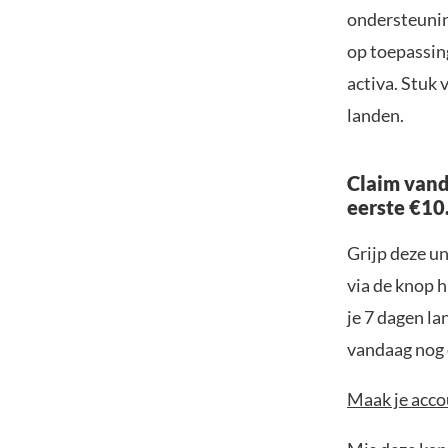
ondersteuning
op toepassin
activa. Stuk 
landen.
Claim vand
eerste €10
Grijp deze u
via de knop h
je 7 dagen la
vandaag nog e
Maak je accou