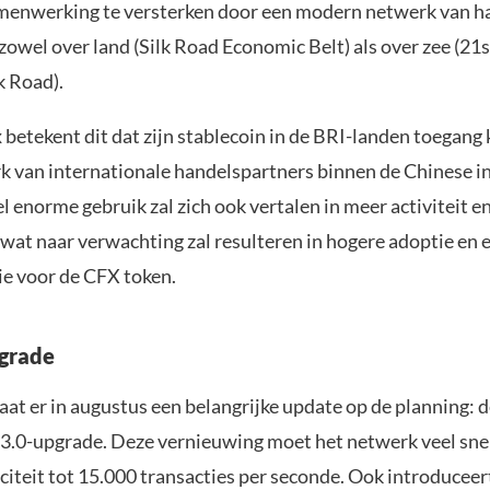
menwerking te versterken door een modern netwerk van h
 zowel over land (Silk Road Economic Belt) als over zee (21
k Road).
betekent dit dat zijn stablecoin in de BRI-landen toegang k
k van internationale handelspartners binnen de Chinese in
l enorme gebruik zal zich ook vertalen in meer activiteit e
wat naar verwachting zal resulteren in hogere adoptie en 
ie voor de CFX token.
grade
at er in augustus een belangrijke update op de planning: 
.0-upgrade. Deze vernieuwing moet het netwerk veel sne
citeit tot 15.000 transacties per seconde. Ook introduceer