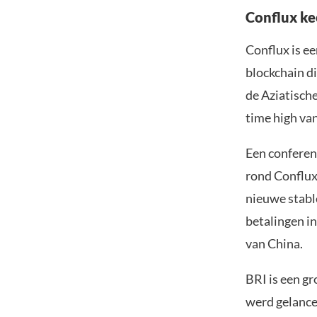
Conflux ke
Conflux is ee
blockchain di
de Aziatische
time high van
Een conferen
rond Conflux
nieuwe stable
betalingen i
van China.
BRI is een g
werd gelance