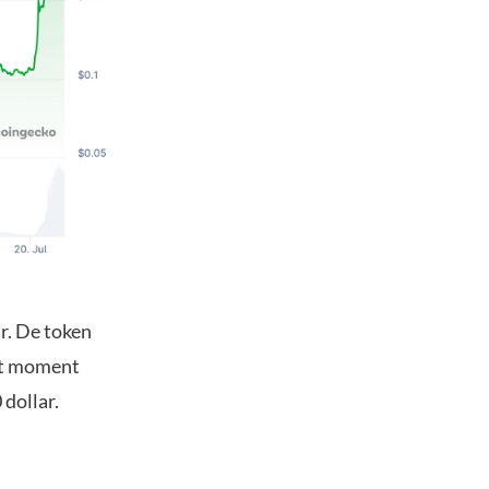
r. De token
het moment
 dollar.