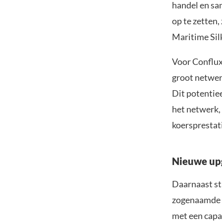
handel en sa
op te zetten,
Maritime Sil
Voor Conflux 
groot netwer
Dit potentiee
het netwerk, 
koersprestat
Nieuwe up
Daarnaast sta
zogenaamde 3
met een capa