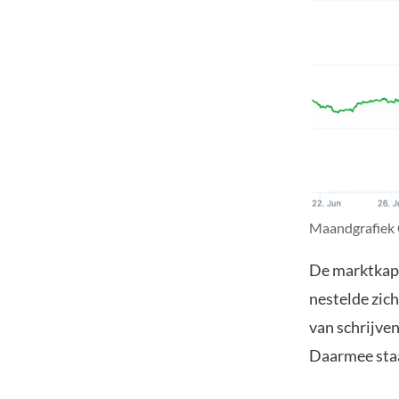
Maandgrafiek 
De marktkapi
nestelde zic
van schrijven
Daarmee staa