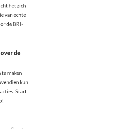
cht het zich
ie van echte
oor de BRI-
 over de
n te maken
Bovendien kun
acties. Start
o!