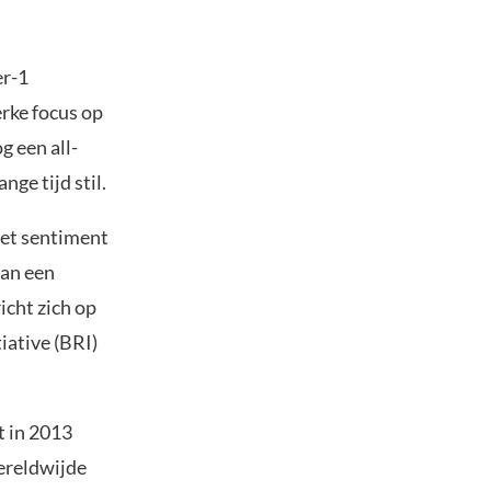
er-1
erke focus op
g een all-
nge tijd stil.
het sentiment
an een
icht zich op
iative (BRI)
t in 2013
wereldwijde