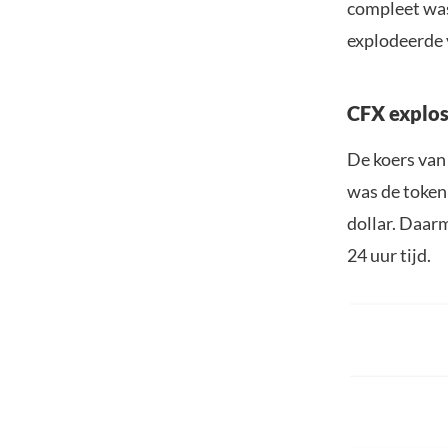
compleet was
explodeerde v
CFX explos
De koers van
was de token
dollar. Daarm
24 uur tijd.