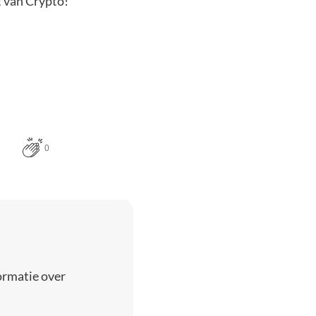
t van Crypto!
0
ormatie over