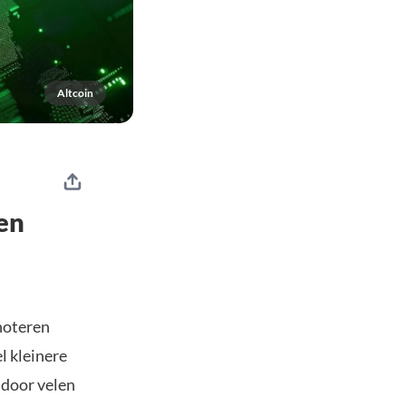
Altcoin
en
oteren
l kleinere
 door velen