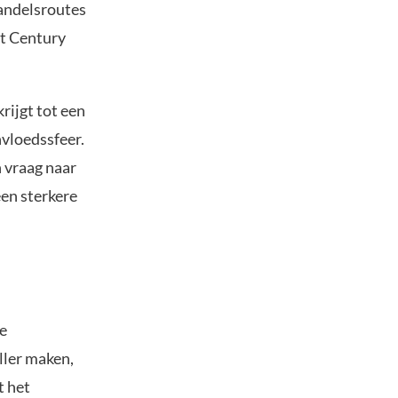
andelsroutes
st Century
rijgt tot een
vloedssfeer.
n vraag naar
een sterkere
de
ller maken,
t het