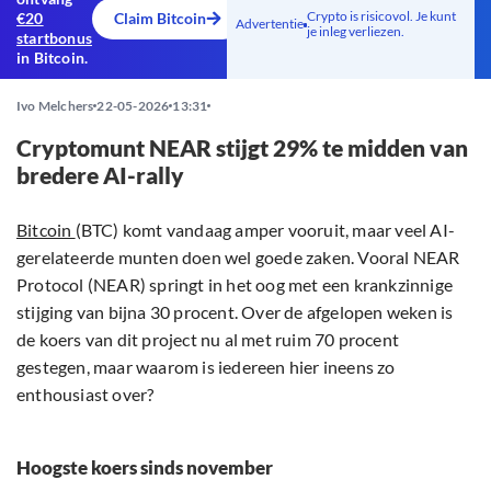
Crypto is risicovol. Je kunt
€20
Claim Bitcoin
Advertentie
je inleg verliezen.
startbonus
in Bitcoin.
Ivo Melchers
22-05-2026
13:31
Cryptomunt NEAR stijgt 29% te midden van
bredere AI-rally
Bitcoin
(BTC) komt vandaag amper vooruit, maar veel AI-
gerelateerde munten doen wel goede zaken. Vooral NEAR
Protocol (NEAR) springt in het oog met een krankzinnige
stijging van bijna 30 procent. Over de afgelopen weken is
de koers van dit project nu al met ruim 70 procent
gestegen, maar waarom is iedereen hier ineens zo
enthousiast over?
Hoogste koers sinds november