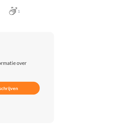
1
ormatie over
schrijven