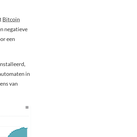
t
Bitcoin
en negatieve
oor een
ïnstalleerd,
dautomaten in
vens van