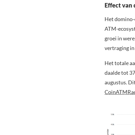
Effect van
Het domino-e
ATM-ecosyste
groei in were
vertraging in
Het totale aa
daalde tot 3
augustus. Dit
CoinATMRa