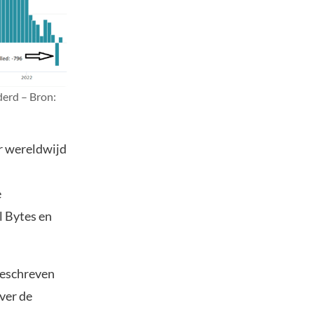
derd – Bron:
r wereldwijd
e
l Bytes en
geschreven
ver de