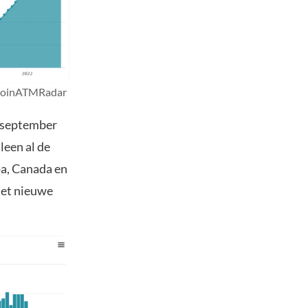
: CoinATMRadar
n september
leen al de
a, Canada en
met nieuwe