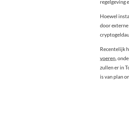
regelgeving 
Hoewel insta
door externe 
cryptogelda
Recentelijk 
voeren
, onde
zullen er in
is van plan o