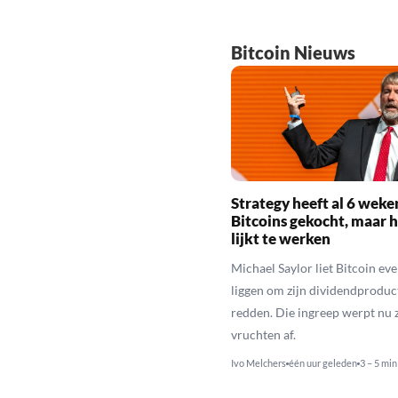
Bitcoin Nieuws
Strategy heeft al 6 weke
Bitcoins gekocht, maar h
lijkt te werken
Michael Saylor liet Bitcoin eve
liggen om zijn dividendproduc
redden. Die ingreep werpt nu z
vruchten af.
Ivo Melchers
één uur geleden
3 – 5 min