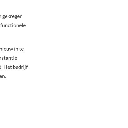
n gekregen
 functionele
nieuw in te
nstantie
. Het bedrijf
en.