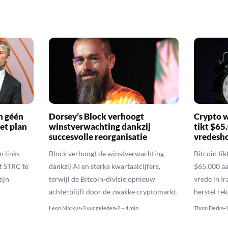
n géén
Dorsey’s Block verhoogt
Crypto w
et plan
winstverwachting dankzij
tikt $65
succesvolle reorganisatie
vredesh
n links
Block verhoogt de winstverwachting
Bitcoin ti
t STRC te
dankzij AI en sterke kwartaalcijfers,
$65.000 aa
ijn
terwijl de Bitcoin-divisie opnieuw
vrede in I
achterblijft door de zwakke cryptomarkt.
herstel re
Leon Markus
3 uur geleden
2 – 4 min
Thom Derks
4