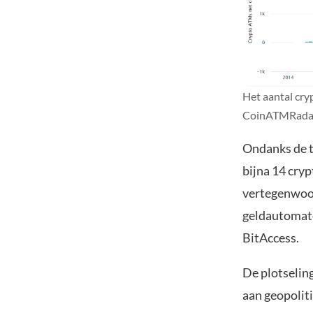
Het aantal cry
CoinATMRada
Ondanks de t
bijna 14 cry
vertegenwoor
geldautomate
BitAccess.
De plotselin
aan geopolit