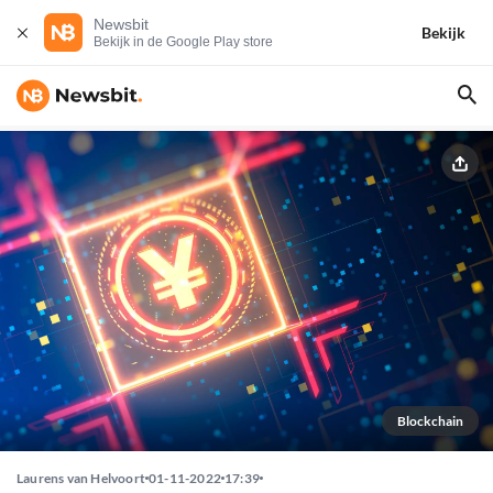
Newsbit
Bekijk
Bekijk in de Google Play store
Blockchain
Laurens van Helvoort
01-11-2022
17:39