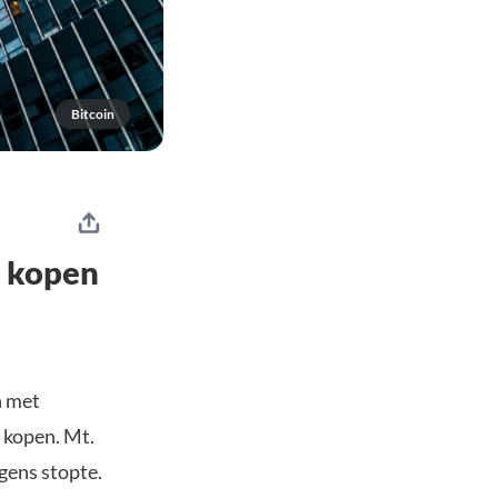
Bitcoin
x kopen
n met
 kopen. Mt.
gens stopte.