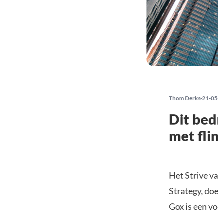
Thom Derks
21-05
Dit bed
met fli
Het Strive v
Strategy, do
Gox is een v