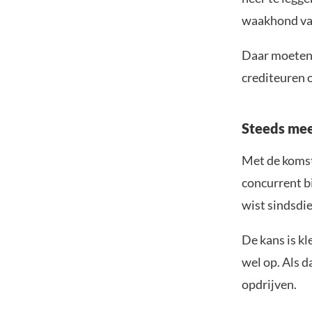
waakhond van
Daar moeten 
crediteuren 
Steeds mee
Met de komst 
concurrent bi
wist sindsdi
De kans is kl
wel op. Als d
opdrijven.