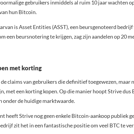
oormalige gebruikers inmiddels al ruim 10 jaar wachten o
van hun Bitcoin.
arvan is Asset Entities (ASST), een beursgenoteerd bedrijf
m een beursnotering te krijgen, zag zijn aandelen op 20 m
pen met korting
 de claims van gebruikers die definitief toegewezen, maar 
jn, met een korting kopen. Op die manier hoopt Strive dus 
 onder de huidige marktwaarde.
t heeft Strive nog geen enkele Bitcoin-aankoop publiek 
edrijf zit het in een fantastische positie om veel BTC te v