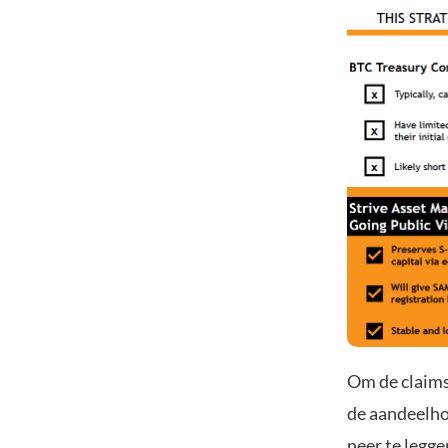
Om de claims
de aandeelho
neer te legge