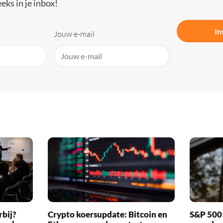
eks in je inbox!
In
Jouw e-mail
rbij?
Crypto koersupdate: Bitcoin en
S&P 500 