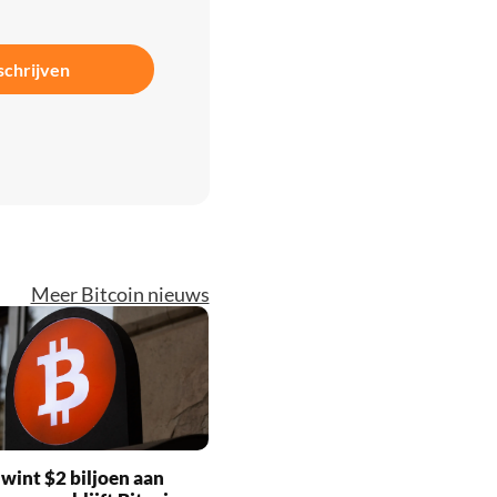
schrijven
Meer Bitcoin nieuws
wint $2 biljoen aan