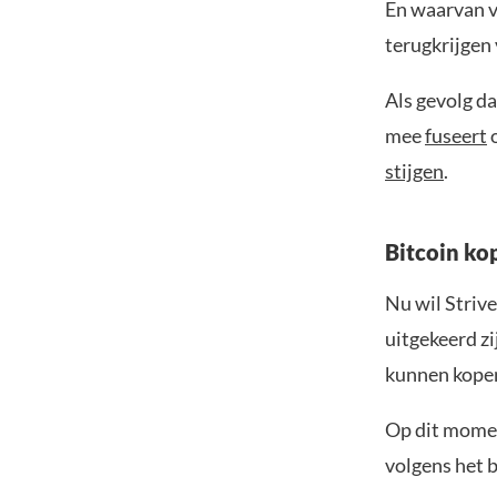
En waarvan v
terugkrijgen 
Als gevolg da
mee
fuseert
o
stijgen
.
Bitcoin ko
Nu wil Strive
uitgekeerd zi
kunnen kopen
Op dit momen
volgens het b