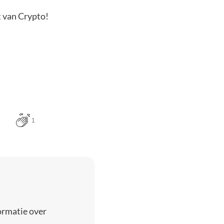
t van Crypto!
1
ormatie over