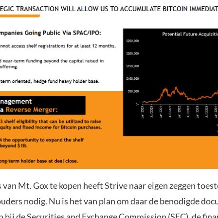
 van Mt. Gox te kopen heeft Strive naar eigen zeggen toe
uders nodig. Nu is het van plan om daar de benodigde do
n bij de Securities and Exchange Commission (SEC), de fina