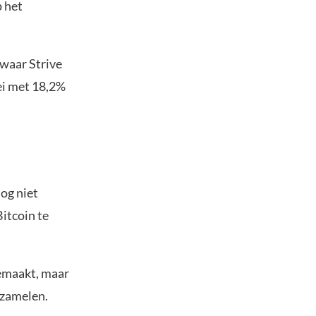
p het
 waar Strive
ei met 18,2%
nog niet
Bitcoin te
gemaakt, maar
erzamelen.