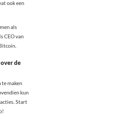
wat ook een
amen als
als CEO van
Bitcoin.
 over de
n te maken
Bovendien kun
acties. Start
o!