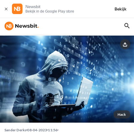
Newsbit
Bekijk
Bekijk in de Google Play store
Hack
Sander Derks
08-04-2023
11:56