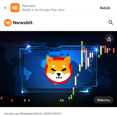
Newsbit
Bekijk
Bekijk in de Google Play store
Shiba Inu
Jeroen van Welsenes
02-01-2025
19:01