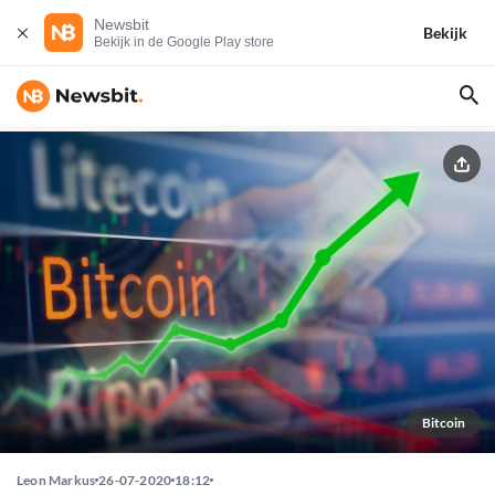
Newsbit
Bekijk
Bekijk in de Google Play store
Bitcoin
Leon Markus
26-07-2020
18:12