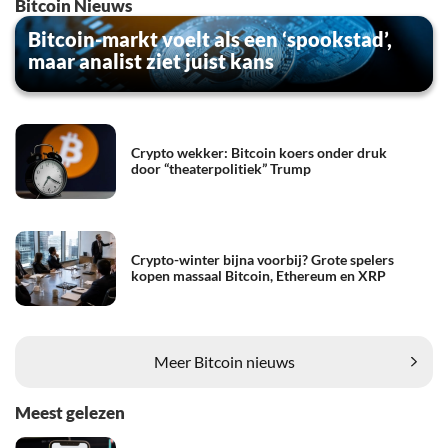
Bitcoin Nieuws
Bitcoin-markt voelt als een ‘spookstad’,
maar analist ziet juist kans
Crypto wekker: Bitcoin koers onder druk
door “theaterpolitiek” Trump
Crypto-winter bijna voorbij? Grote spelers
kopen massaal Bitcoin, Ethereum en XRP
Meer Bitcoin nieuws
Meest gelezen