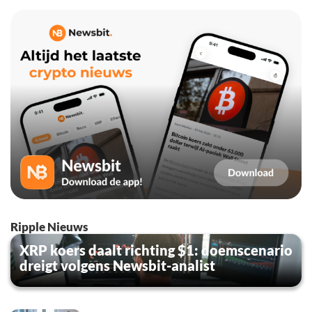
Ripple Nieuws
XRP koers daalt richting $1: doemscenario
dreigt volgens Newsbit-analist