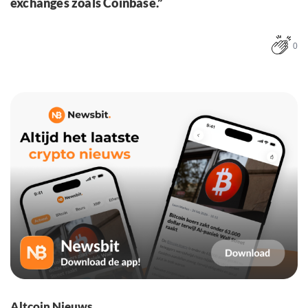
exchanges zoals Coinbase.”
0
Altcoin Nieuws