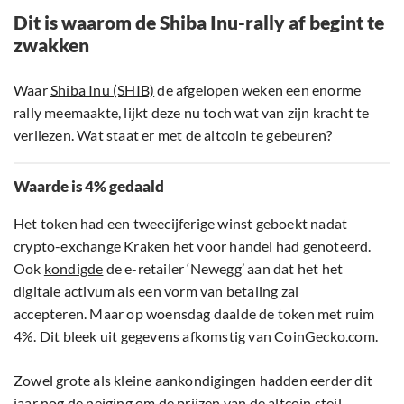
Dit is waarom de Shiba Inu-rally af begint te
zwakken
Waar
Shiba Inu (SHIB)
de afgelopen weken een enorme
rally meemaakte, lijkt deze nu toch wat van zijn kracht te
verliezen. Wat staat er met de altcoin te gebeuren?
Waarde is 4% gedaald
Het token had een tweecijferige winst geboekt nadat
crypto-exchange
Kraken het voor handel had genoteerd
.
Ook
kondigde
de e-retailer ‘Newegg’ aan dat het het
digitale activum als een vorm van betaling zal
accepteren. Maar op woensdag daalde de token met ruim
4%. Dit bleek uit gegevens afkomstig van CoinGecko.com.
Zowel grote als kleine aankondigingen hadden eerder dit
jaar nog de neiging om de prijzen van de altcoin steil