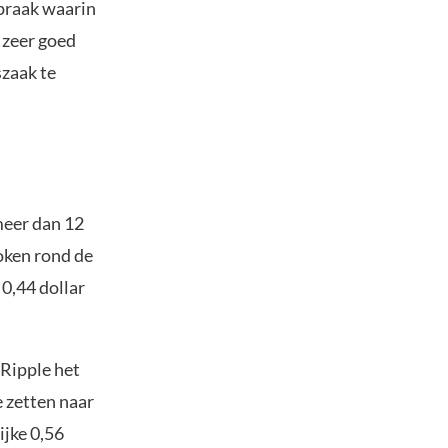
praak waarin
 zeer goed
szaak te
meer dan 12
oken rond de
 0,44 dollar
 Ripple het
 zetten naar
ijke 0,56