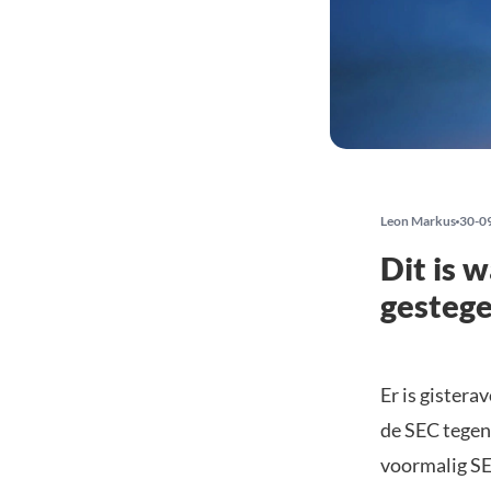
Leon Markus
30-0
Dit is 
gesteg
Er is gister
de SEC tegen
voormalig S