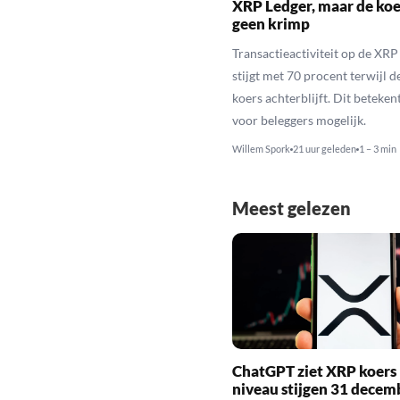
XRP Ledger, maar de koe
geen krimp
Transactieactiviteit op de XRP
stijgt met 70 procent terwijl 
koers achterblijft. Dit beteken
voor beleggers mogelijk.
Willem Spork
21 uur geleden
1 – 3 min
Meest gelezen
ChatGPT ziet XRP koers 
niveau stijgen 31 decem