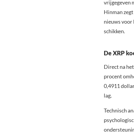
vrijgegeven 
Hinman zegt d
nieuws voor 
schikken.
De XRP koe
Direct na he
procent omho
0,4911 dollar
lag.
Technisch ana
psychologisc
ondersteuning