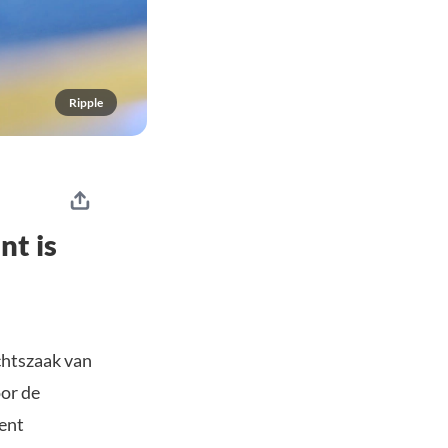
Ripple
nt is
chtszaak van
or de
ent