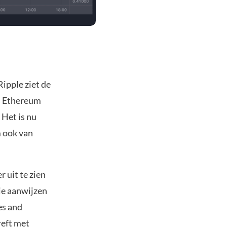
Ripple ziet de
ls Ethereum
 Het is nu
 ook van
r uit te zien
ie aanwijzen
es and
reft met