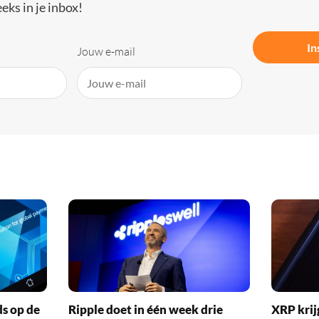
eks in je inbox!
In
Jouw e-mail
ds op de
Ripple doet in één week drie
XRP krij