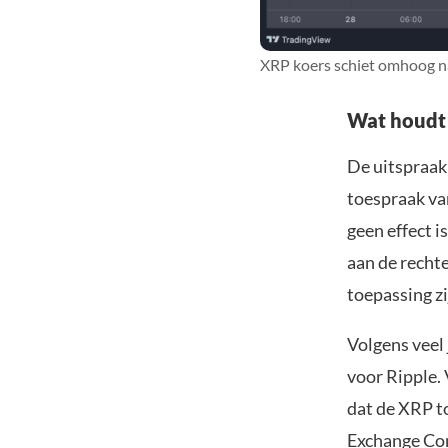
XRP koers schiet omhoog na 
Wat houdt 
De uitspraak 
toespraak va
geen effect i
aan de recht
toepassing z
Volgens veel 
voor Ripple.
dat de XRP to
Exchange Com