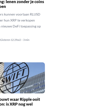
ng: lenen zonder je coins
open
rs kunnen voortaan RLUSD
der hun XRP te verkopen
n nieuwe DeFi toepassing op
Gisteren 12:29u
2 – 3 min
ouwt waar Ripple ooit
n: is XRP nog wel