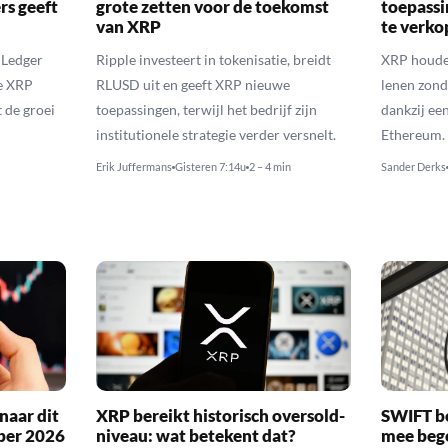
rs geeft
grote zetten voor de toekomst
toepassi
van XRP
te verk
 Ledger
Ripple investeert in tokenisatie, breidt
XRP houde
de XRP
RLUSD uit en geeft XRP nieuwe
lenen zon
t de groei
toepassingen, terwijl het bedrijf zijn
dankzij ee
institutionele strategie verder versnelt.
Ethereum.
Erik Juffermans
Gisteren 7:14u
2 – 4 min
Sander Derks
naar dit
XRP bereikt historisch oversold-
SWIFT b
ber 2026
niveau: wat betekent dat?
mee bego