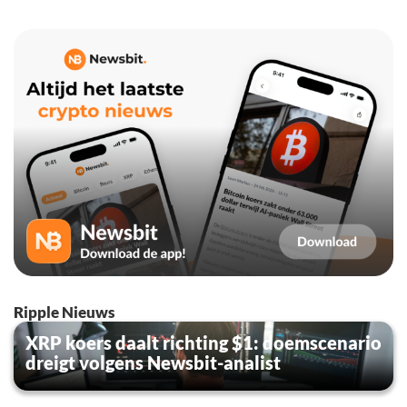
Ripple Nieuws
XRP koers daalt richting $1: doemscenario
dreigt volgens Newsbit-analist