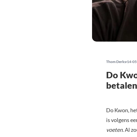
Thom Derks
14-05
Do Kwon
betale
Do Kwon, het
is volgens e
voeten
. Al z