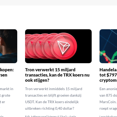
 kopen:
Tron verwerkt 15 miljard
Handelaa
rsen
transacties, kan de TRX koers nu
tot $79
ook stijgen?
cryptom
nmarkt in
Tron verwerkt inmiddels 15 miljard
Een anoni
t grote
transacties en blijft groeien dankzij
van 875 do
t er
USDT. Kan de TRX koers eindelijk
MarsCoin. 
?
uitbreken richting 0,40 dollar?
roept vrag
min
Erik Juffermans
Gisteren 4:22u
2 – 4 min
Leon Markus