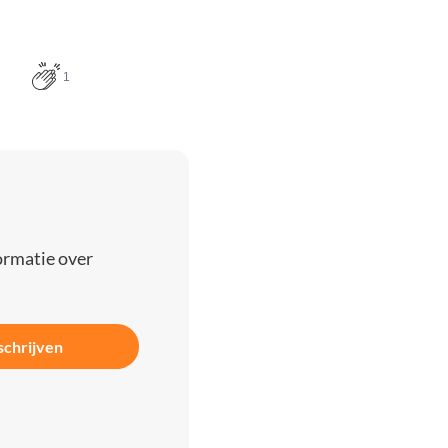
1
ormatie over
schrijven