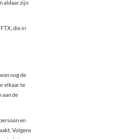
n aldaar zijn
FTX, die in
Kwon nog de
r elkaar te
n aan de
 persoon en
aakt. Volgens