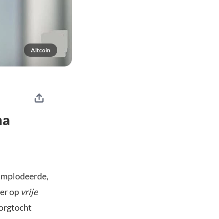
Altcoin
na
 implodeerde,
eer op
vrije
borgtocht