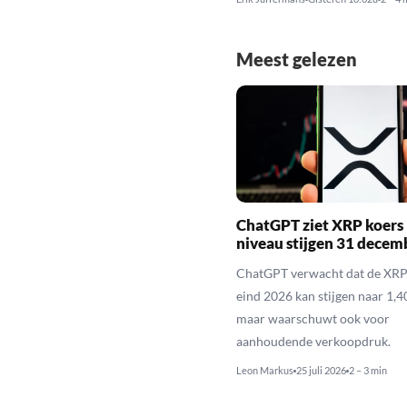
Meest gelezen
ChatGPT ziet XRP koers 
niveau stijgen 31 decem
ChatGPT verwacht dat de XRP
eind 2026 kan stijgen naar 1,40
maar waarschuwt ook voor
aanhoudende verkoopdruk.
Leon Markus
25 juli 2026
2 – 3 min