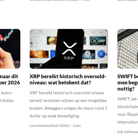
naar dit
XRP bereikt historisch oversold-
SWIFT b
ber 2026
niveau: wat betekent dat?
mee bego
nuttig?
 koers
XRP bereikt historisch oversold-niveau
SWIFT zet 
 dollar,
terwijl analisten wijzen op een mogelijke
blockchain
bodem. Beleggers volgen de steun rond 1
voor Rippl
dollar op zoek bevestiging.
internatio
Leon Markus
30 juli 2026
1 – 3 min
Erik Jufferma