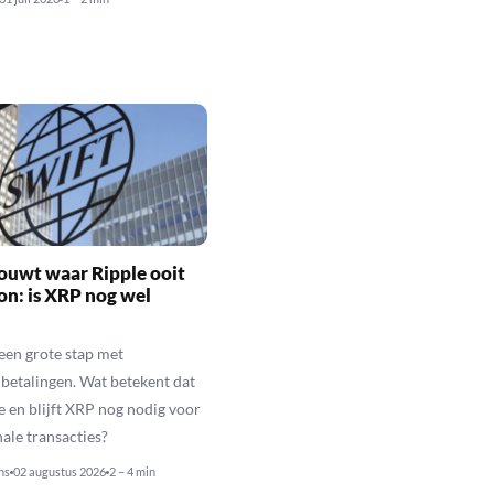
ouwt waar Ripple ooit
n: is XRP nog wel
een grote stap met
betalingen. Wat betekent dat
e en blijft XRP nog nodig voor
nale transacties?
ns
02 augustus 2026
2 – 4 min