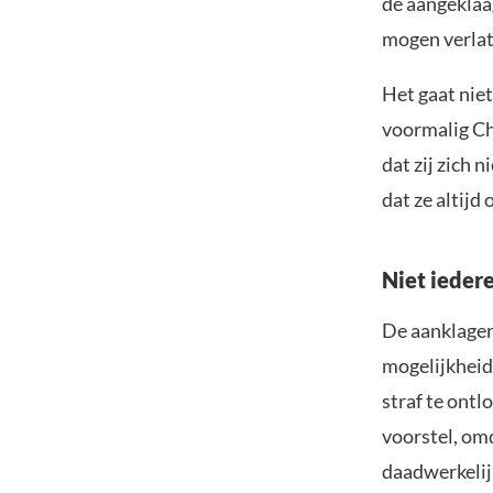
de aangeklaa
mogen verlate
Het gaat nie
voormalig Ch
dat zij zich 
dat ze altijd
Niet ieder
De aanklagers
mogelijkheid
straf te ont
voorstel, om
daadwerkelij