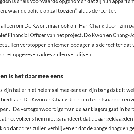
gden is er als voorwaarde opgenomen dat zij hun appartem
n, waar de politie op zal toezien”, aldus de rechter.
t alleen om Do Kwon, maar ook om Han Chang-Joon, zijn pa
ief Financial Officer van het project. Do Kwon en Chang-
niet zullen verstoppen en komen opdagen als de rechter dat 
 op het opgegeven adres zullen verblijven.
een is het daarmee eens
 zijn het er niet helemaal mee eens en zijn bang dat dit we
 biedt aan Do Kwon en Chang-Joon om te ontsnappen en 
lopen. “De vertegenwoordiger van de aanklagers gaat in ber
dat het volgens hem niet garandeert dat de aangeklaagden
k op dat adres zullen verblijven en dat de aangeklaagden g