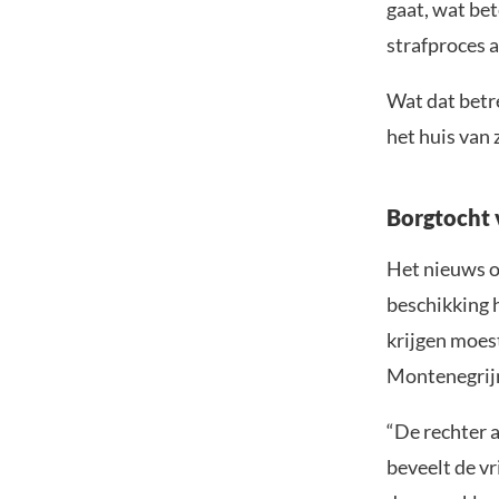
gaat, wat bet
strafproces 
Wat dat betr
het huis van 
Borgtocht 
Het nieuws o
beschikking h
krijgen moes
Montenegrijn
“De rechter 
beveelt de v