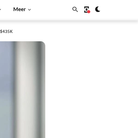
Meer
n $435K