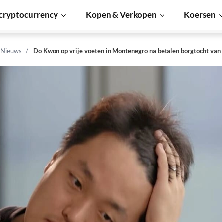
cryptocurrency
Kopen & Verkopen
Koersen
n Nieuws
Do Kwon op vrije voeten in Montenegro na betalen borgtocht va