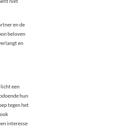
ent niet
rtner en de
Joon beloven
verlangt en
llicht een
zodoende hun
oep tegen het
 ook
een interesse