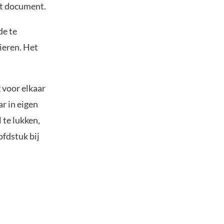
et document.
de te
ieren. Het
 voor elkaar
r in eigen
 te lukken,
fdstuk bij