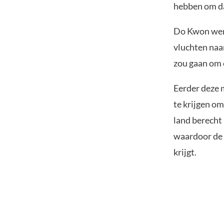
hebben om da
Do Kwon werd
vluchten naa
zou gaan om 
Eerder deze 
te krijgen o
land berecht 
waardoor de 
krijgt.