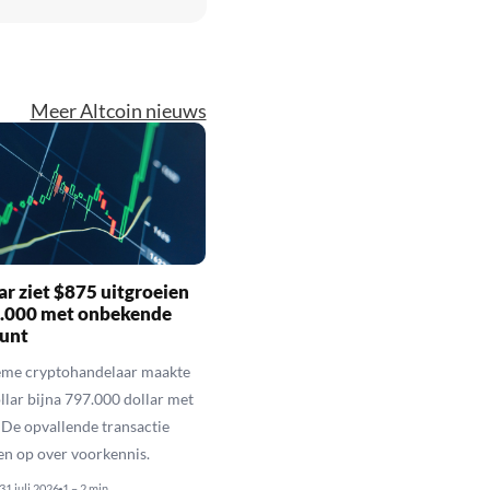
Meer Altcoin nieuws
r ziet $875 uitgroeien
7.000 met onbekende
unt
eme cryptohandelaar maakte
llar bijna 797.000 dollar met
De opvallende transactie
en op over voorkennis.
31 juli 2026
1 – 2 min