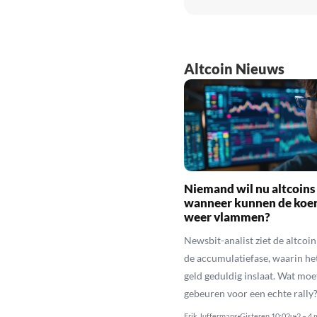
Altcoin Nieuws
Niemand wil nu altcoins
wanneer kunnen de koe
weer vlammen?
Newsbit-analist ziet de altcoi
de accumulatiefase, waarin he
geld geduldig inslaat. Wat moe
gebeuren voor een echte rally
Erik Juffermans
Gisteren 10:02u
2 – 4 