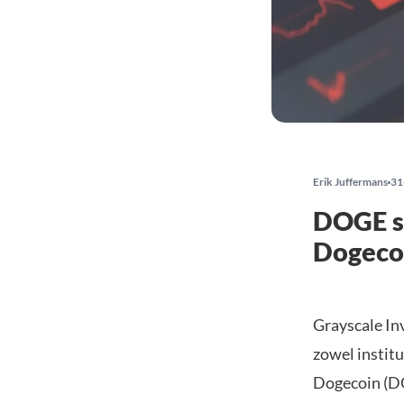
Erik Juffermans
31
DOGE se
Dogecoi
Grayscale In
zowel institu
Dogecoin (D