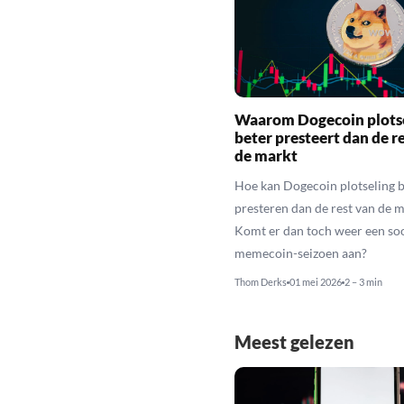
Waarom Dogecoin plots
beter presteert dan de r
de markt
Hoe kan Dogecoin plotseling b
presteren dan de rest van de 
Komt er dan toch weer een so
memecoin-seizoen aan?
Thom Derks
01 mei 2026
2 – 3 min
Meest gelezen