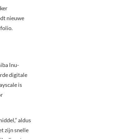
ker
iedt nieuwe
folio.
iba Inu-
rde digitale
yscale is
or
iddel,” aldus
 zijn snelle