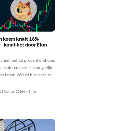
n koers knalt 16%
– komt het door Elon
schiet met 16 procent omhoog.
speculeren over een mogelijke
lon Musk. Wat zit hier precies
15 februari 2026
1 – 3 min