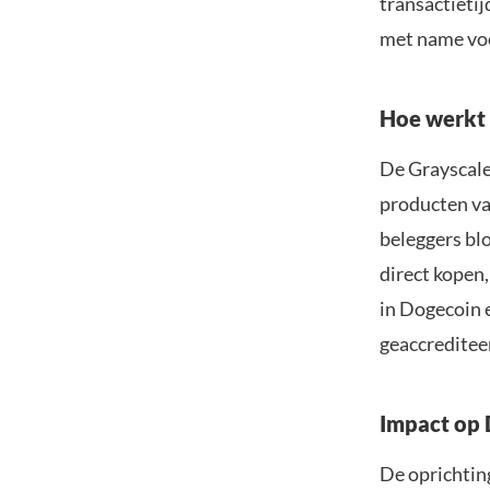
transactietij
met name vo
Hoe werkt 
De Grayscale
producten va
beleggers bl
direct kopen
in Dogecoin e
geaccreditee
Impact op 
De oprichtin