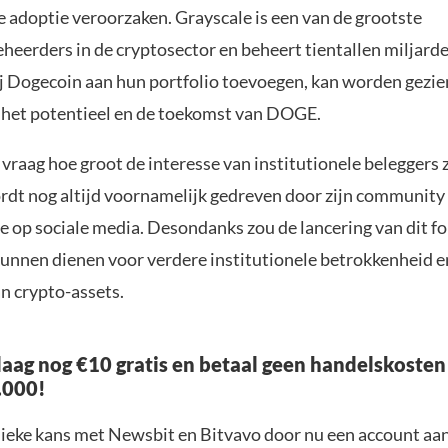
e adoptie veroorzaken. Grayscale is een van de grootste
eerders in de cryptosector en beheert tientallen miljarde
ij Dogecoin aan hun portfolio toevoegen, kan worden gezie
n het potentieel en de toekomst van DOGE.
e vraag hoe groot de interesse van institutionele beleggers za
dt nog altijd voornamelijk gedreven door zijn community 
 op sociale media. Desondanks zou de lancering van dit fo
kunnen dienen voor verdere institutionele betrokkenheid e
n crypto-assets.
aag nog €10 gratis en betaal geen handelskosten
.000!
nieke kans met Newsbit en Bitvavo door nu een account aa