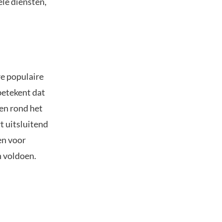
ële diensten,
re populaire
betekent dat
en rond het
t uitsluitend
en voor
n voldoen.