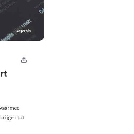
Dogecoin
rt
 waarmee
krijgen tot