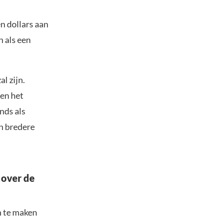
n dollars aan
n als een
l zijn.
en het
nds als
n bredere
 over de
n te maken