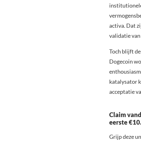
institutionel
vermogensbeh
activa. Dat z
validatie va
Toch blijft d
Dogecoin wor
enthousiasme
katalysator 
acceptatie va
Claim vand
eerste €10
Grijp deze u