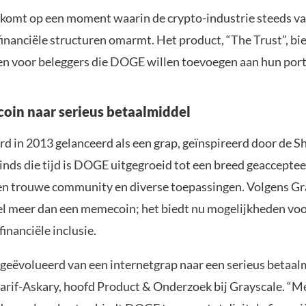
 komt op een moment waarin de crypto-industrie steeds va
financiële structuren omarmt. Het product, “The Trust”, b
n voor beleggers die DOGE willen toevoegen aan hun port
in naar serieus betaalmiddel
d in 2013 gelanceerd als een grap, geïnspireerd door de Sh
nds die tijd is DOGE uitgegroeid tot een breed geacceptee
en trouwe community en diverse toepassingen. Volgens Gra
l meer dan een memecoin; het biedt nu mogelijkheden vo
inanciële inclusie.
 geëvolueerd van een internetgrap naar een serieus betaalm
rif-Askary, hoofd Product & Onderzoek bij Grayscale. “Met