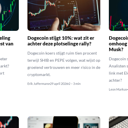
eling
Dogecoin stijgt 10%: wat zit er
Dogecoi
est van
achter deze plotselinge rally?
omhoog 
Musk?
Dogecoin koers stijgt ruim tien procent
eter
Dogecoin 
terwijl SHIB en PEPE volgen, wat wijst op
markt?
Analisten 
groeiend vertrouwen en meer risico in de
ort
link met E
cryptomarkt.
achter?
Erik Juffermans
29 april 2026
2 – 3 min
Leon Markus