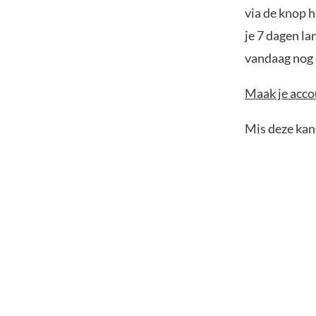
via de knop h
je 7 dagen la
vandaag nog e
Maak je accou
Mis deze kans