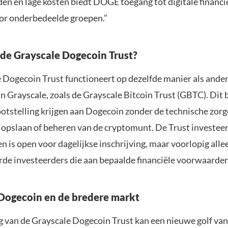
den en lage kosten biedt DOGE toegang tot digitale financi
or onderbedeelde groepen.”
de Grayscale Dogecoin Trust?
 Dogecoin Trust functioneert op dezelfde manier als ande
n Grayscale, zoals de Grayscale Bitcoin Trust (GBTC). Dit 
ootstelling krijgen aan Dogecoin zonder de technische zorg
, opslaan of beheren van de cryptomunt. De Trust investeer
n is open voor dagelijkse inschrijving, maar voorlopig alle
rde investeerders die aan bepaalde financiële voorwaarde
Dogecoin en de bredere markt
g van de Grayscale Dogecoin Trust kan een nieuwe golf van