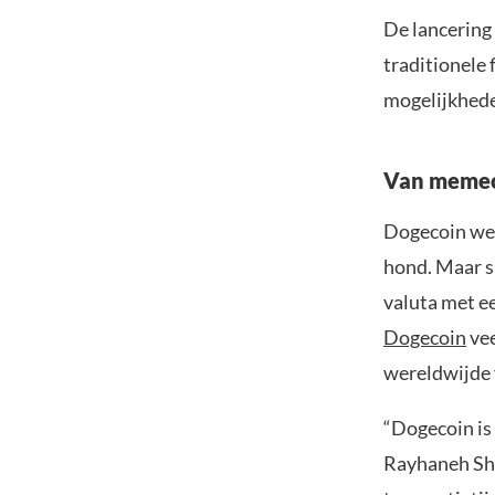
De lancering
traditionele 
mogelijkhede
Van memeco
Dogecoin wer
hond. Maar si
valuta met e
Dogecoin
vee
wereldwijde f
“Dogecoin is
Rayhaneh Sha