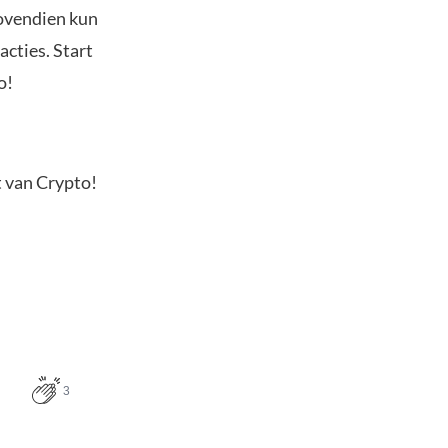
Bovendien kun
acties. Start
o!
t van Crypto!
3