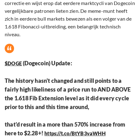
correctie en wijst erop dat eerdere marktcycli van Dogecoin
vergelijkbare patronen lieten zien. De meme-munt heeft
zich in eerdere bull markets bewezen als een volger van de
1.618 Fibonacci-uitbreiding, een belangrijk technisch
niveau.
(Dogecoin) Update:
$DOGE
The history hasn't changed and still points to a
fairly high likeliness of a price run to AND ABOVE
the 1.618 Fib Extension level as it did every cycle
prior to this and this time around,
that'd result in a more than 570% increase from
here to $2.28+!
https://t.co/BtYB3vaWHH