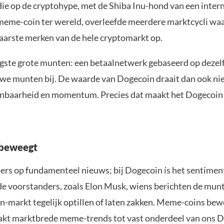
die op de cryptohype, met de Shiba Inu-hond van een inter
e meme-coin ter wereld, overleefde meerdere marktcycli wa
arste merken van de hele cryptomarkt op.
gste grote munten: een betaalnetwerk gebaseerd op dezel
uwe munten bij. De waarde van Dogecoin draait dan ook nie
enbaarheid en momentum. Precies dat maakt het Dogecoin 
 beweegt
rs op fundamenteel nieuws; bij Dogecoin ís het sentiment
e voorstanders, zoals Elon Musk, wiens berichten de munt 
n-markt tegelijk optillen of laten zakken. Meme-coins beweg
maakt marktbrede meme-trends tot vast onderdeel van ons 