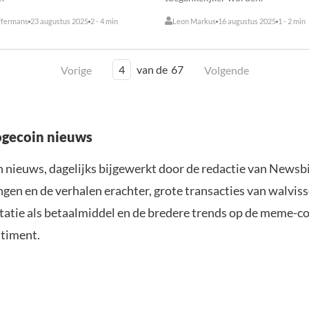
ffermans
23 augustus 2025
2 - 4 min
Leon Markus
16 augustus 2025
1 - 2 min
4
van de
67
Vorige
Volgende
Dogecoin nieuws
n nieuws, dagelijks bijgewerkt door de redactie van Newsbi
n en de verhalen erachter, grote transacties van walviss
tie als betaalmiddel en de bredere trends op de meme-coi
ntiment.