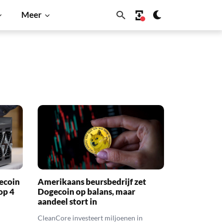
Meer
ecoin
Amerikaans beursbedrijf zet
op 4
Dogecoin op balans, maar
aandeel stort in
CleanCore investeert miljoenen in