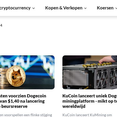
cryptocurrency
Kopen & Verkopen
Koersen
 4
sten voorzien Dogecoin
KuCoin lanceert uniek Dog
 van $1,40 na lancering
miningplatform - mikt op t
e beursreserve
wereldwijd
en voorspellen een flinke stijging
KuCoin lanceert KuMining om