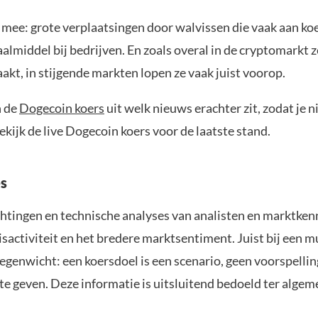
mee: grote verplaatsingen door walvissen die vaak aan k
lmiddel bij bedrijven. En zoals overal in de cryptomarkt z
t, in stijgende markten lopen ze vaak juist voorop.
n de
Dogecoin koers
uit welk nieuws erachter zit, zodat je 
kijk de live Dogecoin koers voor de laatste stand.
s
tingen en technische analyses van analisten en marktkenne
ctiviteit en het bredere marktsentiment. Juist bij een mu
egenwicht: een koersdoel is een scenario, geen voorspellin
 te geven. Deze informatie is uitsluitend bedoeld ter alge