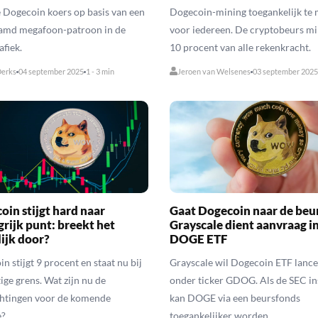
 Dogecoin koers op basis van een
Dogecoin-mining toegankelijk te
amd megafoon-patroon in de
voor iedereen. De cryptobeurs mi
fiek.
10 procent van alle rekenkracht.
erks
04 september 2025
1 - 3 min
Jeroen van Welsenes
03 september 2025
oin stijgt hard naar
Gaat Dogecoin naar de beu
grijk punt: breekt het
Grayscale dient aanvraag i
lijk door?
DOGE ETF
n stijgt 9 procent en staat nu bij
Grayscale wil Dogecoin ETF lanc
tige grens. Wat zijn nu de
onder ticker GDOG. Als de SEC in
htingen voor de komende
kan DOGE via een beursfonds
e?
toegankelijker worden.