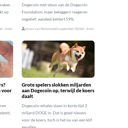
 maken
Dogecoin met steun van de Dogecoin
kt op
Foundation, maar beleggers reageren
negatief: aandeel keldert 59%.
2 - 4 min
Jeroen van Welsenes
03 september 2025
2 - 4 min
rs?
Grote spelers slokken miljarden
n voor
aan Dogecoin op, terwijl de koers
daalt
eren
Dogecoin-whales slaan in korte tijd 2
stemt,
miljard DOGE in. Dat is goed nieuws
voor de koers, toch is het nu van een klif
gevallen.