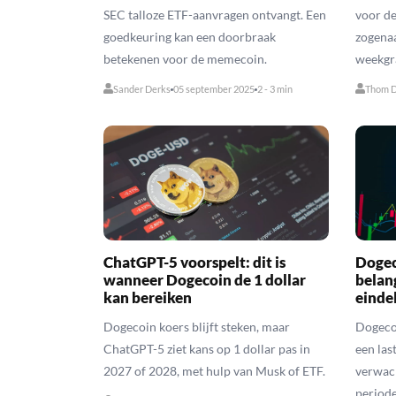
SEC talloze ETF-aanvragen ontvangt. Een
voor de
goedkeuring kan een doorbraak
zogena
betekenen voor de memecoin.
weekgra
Sander Derks
05 september 2025
2 - 3 min
Thom D
ChatGPT-5 voorspelt: dit is
Dogec
wanneer Dogecoin de 1 dollar
belan
kan bereiken
einde
Dogecoin koers blijft steken, maar
Dogecoi
ChatGPT-5 ziet kans op 1 dollar pas in
een las
2027 of 2028, met hulp van Musk of ETF.
verwac
period