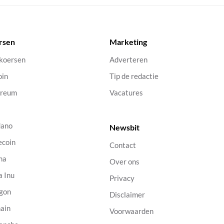
rsen
Marketing
 koersen
Adverteren
oin
Tip de redactie
ereum
Vacatures
dano
Newsbit
ecoin
Contact
na
Over ons
a Inu
Privacy
gon
Disclaimer
ain
Voorwaarden