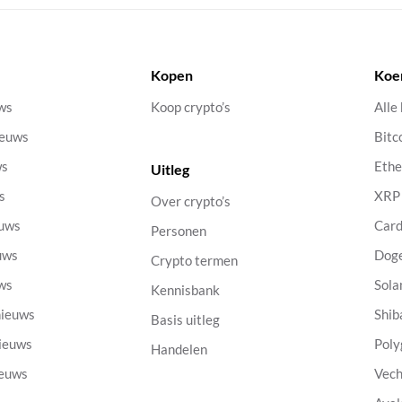
Kopen
Koe
uws
Koop crypto’s
Alle
ieuws
Bitc
ws
Eth
Uitleg
s
XRP
Over crypto’s
euws
Car
Personen
uws
Dog
Crypto termen
uws
Sola
Kennisbank
nieuws
Shib
Basis uitleg
nieuws
Poly
Handelen
ieuws
Vech