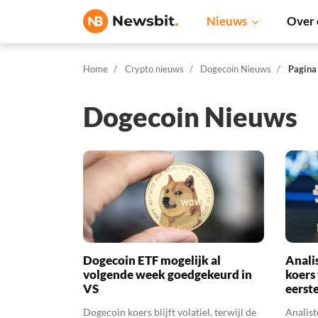
Nieuws
Over 
Home
Crypto nieuws
Dogecoin Nieuws
Pagina
Dogecoin Nieuws
Dogecoin ETF mogelijk al
Anali
volgende week goedgekeurd in
koers
VS
eerst
Dogecoin koers blijft volatiel, terwijl de
Analist