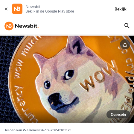
Newsbit
Bekijk
Bekijk in de Google Play store
Dogecoin
Jeroen van Welsenes
04-12-2024
18:32