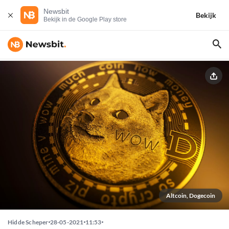
Newsbit
Bekijk
Bekijk in de Google Play store
Altcoin, Dogecoin
Hidde Scheper
28-05-2021
11:53