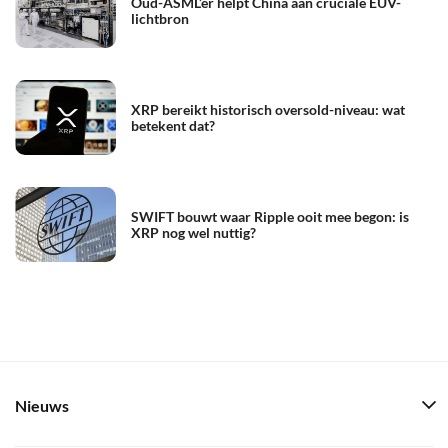
Oud-ASML’er helpt China aan cruciale EUV-
lichtbron
XRP bereikt historisch oversold-niveau: wat
betekent dat?
SWIFT bouwt waar Ripple ooit mee begon: is
XRP nog wel nuttig?
Nieuws