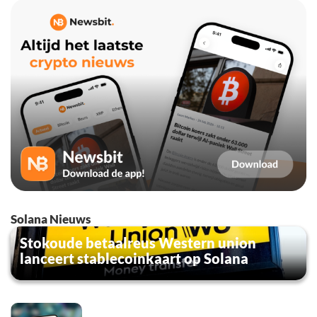
Solana Nieuws
Stokoude betaalreus Western union
lanceert stablecoinkaart op Solana