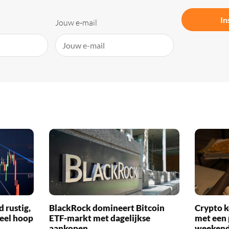
In
Jouw e-mail
d rustig,
BlackRock domineert Bitcoin
Crypto k
veel hoop
ETF-markt met dagelijkse
met een 
aankopen
weekend