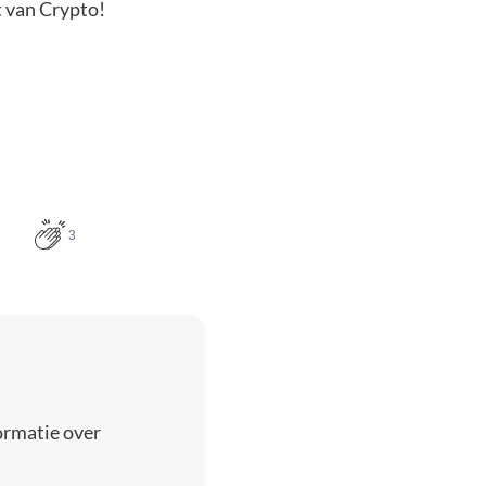
t van Crypto!
3
ormatie over