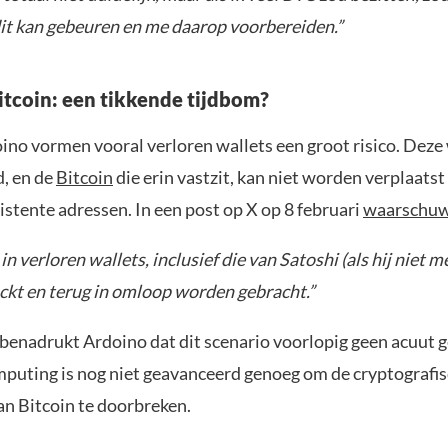
dit kan gebeuren en me daarop voorbereiden.”
itcoin: een tikkende tijdbom?
no vormen vooral verloren wallets een groot risico. Deze 
, en de
Bitcoin
die erin vastzit, kan niet worden verplaatst 
stente adressen. In een post op X op 8 februari
waarschu
in verloren wallets, inclusief die van Satoshi (als hij niet me
kt en terug in omloop worden gebracht.”
enadrukt Ardoino dat dit scenario voorlopig geen acuut 
ting is nog niet geavanceerd genoeg om de cryptografi
an Bitcoin te doorbreken.