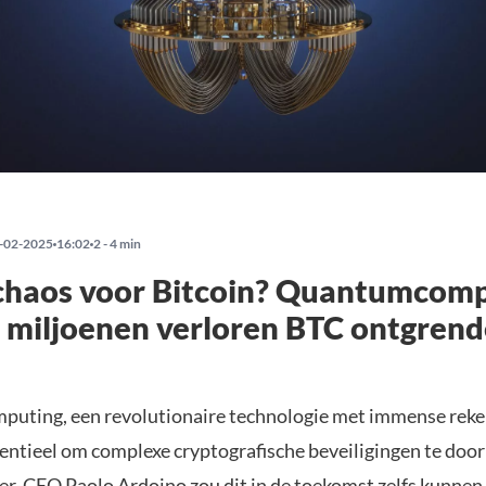
-02-2025
16:02
2 - 4 min
 chaos voor Bitcoin? Quantumcom
miljoenen verloren BTC ontgrend
ting, een revolutionaire technologie met immense reke
tentieel om complexe cryptografische beveiligingen te doo
er-CEO Paolo Ardoino zou dit in de toekomst zelfs kunnen 