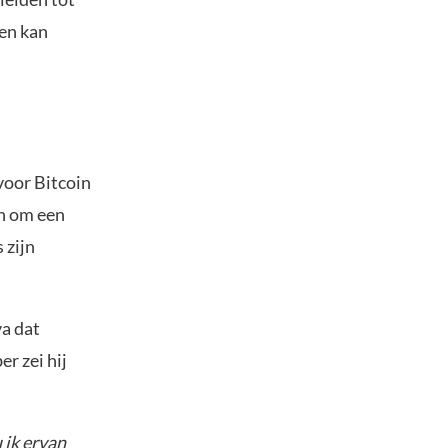
gen kan
voor Bitcoin
jn om een
 zijn
a dat
r zei hij
u ik ervan