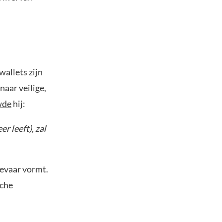
wallets zijn
naar veilige,
wde
hij:
er leeft), zal
gevaar vormt.
sche