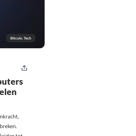
Bitcoin, Tech
puters
elen
nkracht,
rbreken.
leiden tot