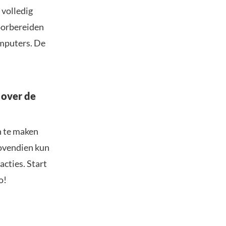
 volledig
oorbereiden
mputers. De
 over de
n te maken
Bovendien kun
acties. Start
o!