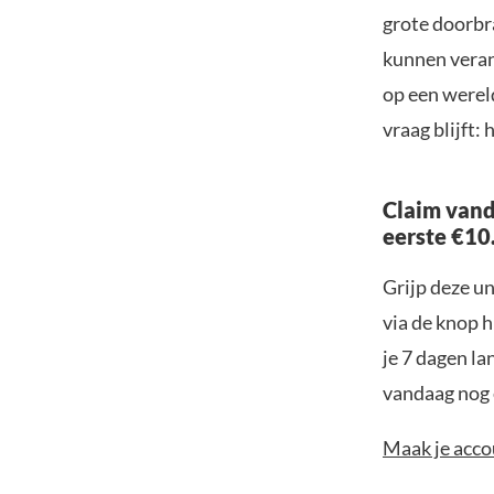
grote doorbr
kunnen veran
op een werel
vraag blijft:
Claim vand
eerste €10
Grijp deze u
via de knop h
je 7 dagen la
vandaag nog e
Maak je accou