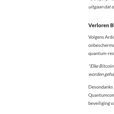
uitgaan dat 
Verloren B
Volgens Ardoi
onbeschermd
quantum-resi
“Elke Bitcoin 
worden gehac
Desondanks b
Quantumcompu
beveiliging v