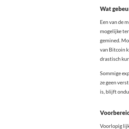
Wat gebeurt
Een van de m
mogelijke te
gemined. Moc
van Bitcoin 
drastisch kun
Sommige expe
ze geen vers
is, blijft ondu
Voorberei
Voorlopig li