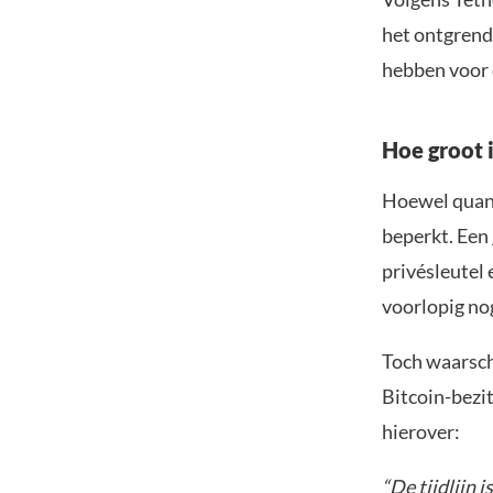
het ontgrend
hebben voor 
Hoe groot i
Hoewel quant
beperkt. Een
privésleutel
voorlopig no
Toch waarsch
Bitcoin-bezit
hierover:
“De tijdlijn i