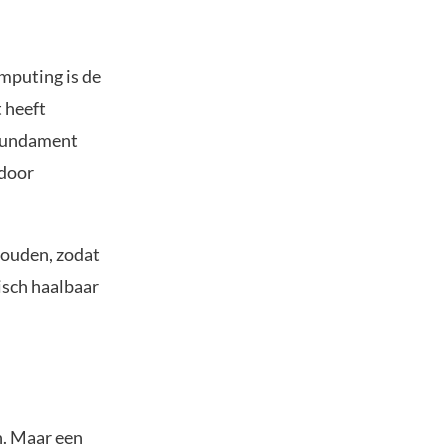
mputing is de
 heeft
 fundament
rdoor
houden, zodat
isch haalbaar
n. Maar een