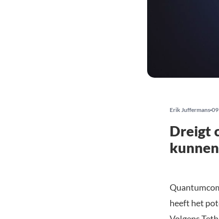
Erik Juffermans
09
Dreigt
kunnen 
Quantumcompu
heeft het po
Volgens Teth