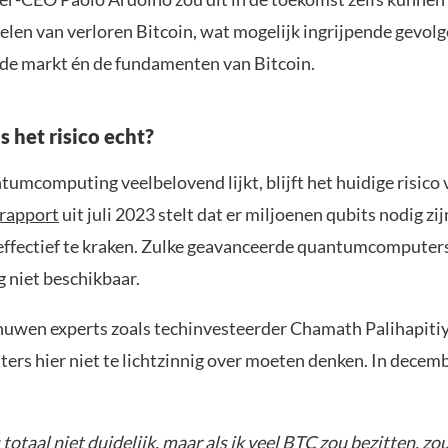
elen van verloren Bitcoin, wat mogelijk ingrijpende gevol
de markt én de fundamenten van Bitcoin.
s het risico echt?
umcomputing veelbelovend lijkt, blijft het huidige risico 
rapport
uit juli 2023 stelt dat er miljoenen qubits nodig zi
 effectief te kraken. Zulke geavanceerde quantumcomputers
g niet beschikbaar.
uwen experts zoals techinvesteerder Chamath Palihapitiy
ters hier niet te lichtzinnig over moeten denken. In decembe
s totaal niet duidelijk, maar als ik veel BTC zou bezitten, zo