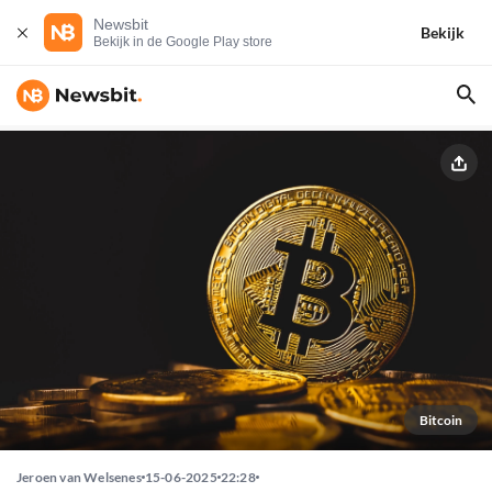
Newsbit
Bekijk
Bekijk in de Google Play store
Bitcoin
Jeroen van Welsenes
15-06-2025
22:28