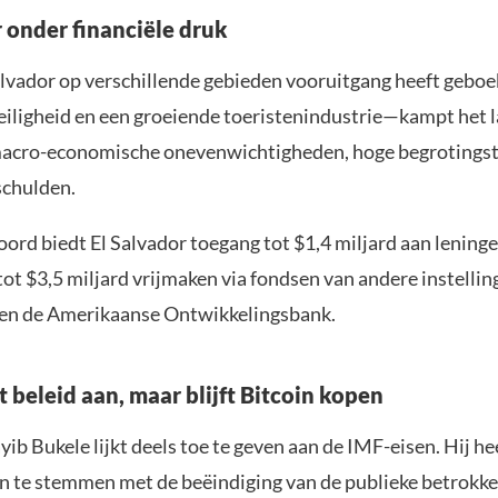
r onder financiële druk
lvador op verschillende gebieden vooruitgang heeft gebo
eiligheid en een groeiende toeristenindustrie—kampt het 
macro-economische onevenwichtigheden, hoge begrotingst
schulden.
ord biedt El Salvador toegang tot $1,4 miljard aan lening
tot $3,5 miljard vrijmaken via fondsen van andere instellin
en de Amerikaanse Ontwikkelingsbank.
 beleid aan, maar blijft Bitcoin kopen
ib Bukele lijkt deels toe te geven aan de IMF-eisen. Hij he
n te stemmen met de beëindiging van de publieke betrokke