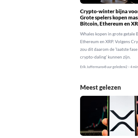
Crypto-winter bijna voo
Grote spelers kopen mas
Bitcoin, Ethereum en X
Whales kopen in grote getale B
Ethereum en XRP. Volgens Cr
zou dit daarom de ‘laatste fase
crypto-daling’ kunnen zijn.
Erik Juffermans
8 uur geleden
2 – 4 mi
Meest gelezen