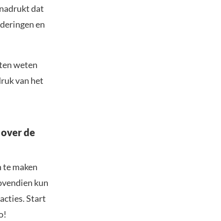
enadrukt dat
nderingen en
aten weten
druk van het
 over de
n te maken
Bovendien kun
acties. Start
o!