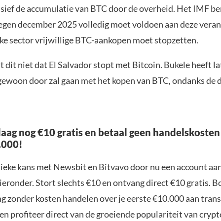
lusief de accumulatie van BTC door de overheid. Het IMF b
tegen december 2025 volledig moet voldoen aan deze vera
eke sector vrijwillige BTC-aankopen moet stopzetten.
 dit niet dat El Salvador stopt met Bitcoin. Bukele heeft l
 gewoon door zal gaan met het kopen van BTC, ondanks de 
aag nog €10 gratis en betaal geen handelskosten
.000!
nieke kans met Newsbit en Bitvavo door nu een account aa
ieronder. Stort slechts €10 en ontvang direct €10 gratis. 
ng zonder kosten handelen over je eerste €10.000 aan trans
n profiteer direct van de groeiende populariteit van crypt