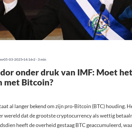
es
05-03-2025
14:16
2 - 3 min
ador onder druk van IMF: Moet he
 met Bitcoin?
taat al langer bekend om zijn pro-Bitcoin (BTC) houding. H
er wereld dat de grootste cryptocurrency als wettig betaa
ndsdien heeft de overheid gestaag BTC geaccumuleerd, wa