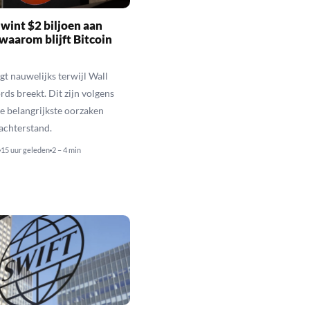
wint $2 biljoen aan
waarom blijft Bitcoin
jgt nauwelijks terwijl Wall
rds breekt. Dit zijn volgens
de belangrijkste oorzaken
 achterstand.
15 uur geleden
2 – 4 min