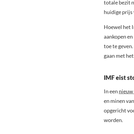
totale bezit
huidige prijs
Hoewel het I
aankopen en d
toe te geven
gaan met het
IMF eist s
In een
nieuw
en minen van 
opgericht vo
worden.