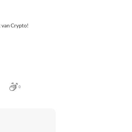
t van Crypto!
0