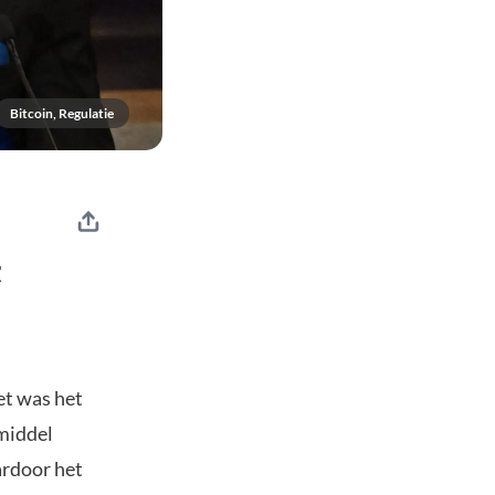
Bitcoin, Regulatie
t
et was het
lmiddel
ardoor het