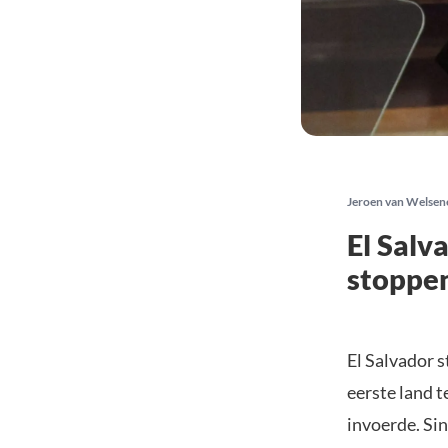
Jeroen van Welsen
El Salv
stoppen
El Salvador s
eerste land t
invoerde. Si