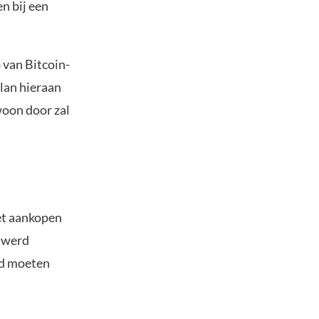
n bij een
 van Bitcoin-
plan hieraan
woon door zal
et aankopen
l werd
rd moeten