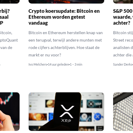
rbij?
Crypto koersupdate: Bitcoin en
S&P 500 
saal
Ethereum worden getest
waarde, 
RP
vandaag
achter?
itcoin,
Bitcoin en Ethereum herstellen knap van
Bitcoin sti
yptoQuant
een terugval, terwijl andere munten met
Street reco
 van de
rode cijfers achterblijven. Hoe staat de
analisten 
markt er nu voor?
achter die
n
Ivo Melchers
14 uur geleden
1 – 3 min
Sander Derks