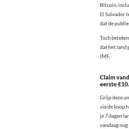
Bitcoin, inc
El Salvador 
dat de publi
Toch betekent
dat het land
IMF.
Claim vand
eerste €10
Grijp deze u
via de knop h
je 7 dagen la
vandaag nog e