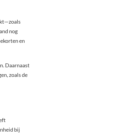
ekt—zoals
land nog
ekorten en
en. Daarnaast
gen, zoals de
eft
nheid bij