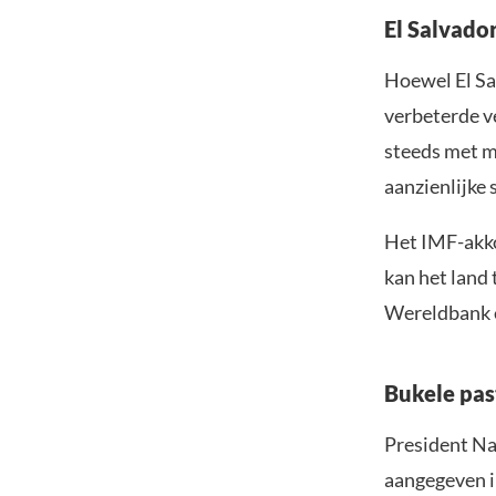
El Salvado
Hoewel El Sa
verbeterde v
steeds met 
aanzienlijke 
Het IMF-akko
kan het land 
Wereldbank 
Bukele past
President Nay
aangegeven i