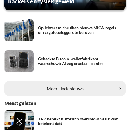
hackers en fysiek geweld
Oplichters misbruiken nieuwe MiCA-regels
om cryptobeleggers te beroven
Gehackte Bitcoin-walletfabrikant
waarschuwt: AI zag cruciaal lek niet
Meer Hack nieuws
Meest gelezen
XRP bereikt historisch oversold-niveau: wat
betekent dat?