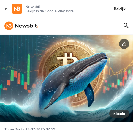
Newsbit
Bekijk
Bekijk in de Google Play store
Bitcoin
Thom Derks
17-07-2025
07:52