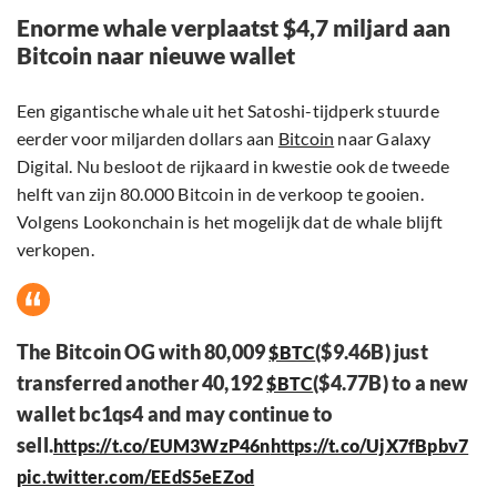
Enorme whale verplaatst $4,7 miljard aan
Bitcoin naar nieuwe wallet
Een gigantische whale uit het Satoshi-tijdperk stuurde
eerder voor miljarden dollars aan
Bitcoin
naar Galaxy
Digital. Nu besloot de rijkaard in kwestie ook de tweede
helft van zijn 80.000 Bitcoin in de verkoop te gooien.
Volgens Lookonchain is het mogelijk dat de whale blijft
verkopen.
The Bitcoin OG with 80,009
($9.46B) just
$BTC
transferred another 40,192
($4.77B) to a new
$BTC
wallet bc1qs4 and may continue to
sell.
https://t.co/EUM3WzP46n
https://t.co/UjX7fBpbv7
pic.twitter.com/EEdS5eEZod