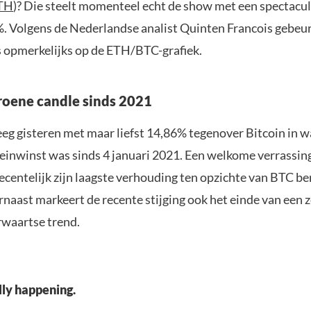
TH
)? Die steelt momenteel echt de show met een spectacula
%. Volgens de Nederlandse analist Quinten Francois gebeu
ts opmerkelijks op de ETH/BTC-grafiek.
roene candle sinds 2021
eg gisteren met maar liefst 14,86% tegenover Bitcoin in w
reinwinst was sinds 4 januari 2021. Een welkome verrassing
entelijk zijn laagste verhouding ten opzichte van BTC bere
arnaast markeert de recente stijging ook het einde van een
rwaartse trend.
ally happening.