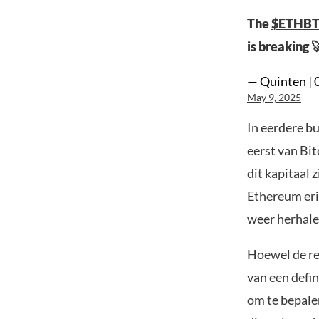
The
$ETHB
is breaking 
— Quinten | 
May 9, 2025
In eerdere b
eerst van Bi
dit kapitaal 
Ethereum erin
weer herhale
Hoewel de rec
van een defi
om te bepale