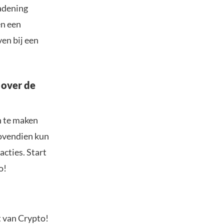
adening
en een
en bij een
 over de
n te maken
Bovendien kun
acties. Start
o!
t van Crypto!