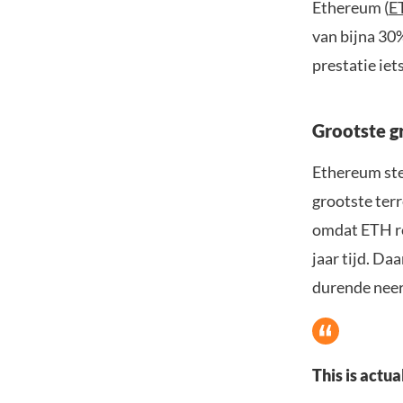
Ethereum (
E
van bijna 30
prestatie ie
Grootste g
Ethereum ste
grootste ter
omdat ETH rec
jaar tijd. Da
durende nee
This is actu