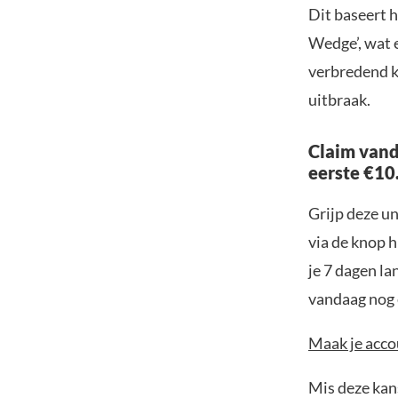
Dit baseert 
Wedge’, wat 
verbredend k
uitbraak.
Claim vand
eerste €10
Grijp deze u
via de knop h
je 7 dagen la
vandaag nog e
Maak je accou
Mis deze kans