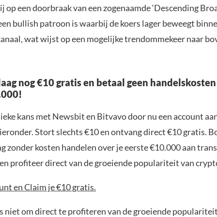
hij op een doorbraak van een zogenaamde ‘Descending Bro
een bullish patroon is waarbij de koers lager beweegt binn
anaal, wat wijst op een mogelijke trendommekeer naar bov
aag nog €10 gratis en betaal geen handelskosten
.000!
nieke kans met Newsbit en Bitvavo door nu een account aa
ieronder. Stort slechts €10 en ontvang direct €10 gratis. 
ng zonder kosten handelen over je eerste €10.000 aan trans
n profiteer direct van de groeiende populariteit van crypt
nt en Claim je €10 gratis.
 niet om direct te profiteren van de groeiende popularitei