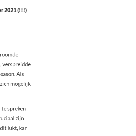
 2021 (!!!)
stroomde
, verspreidde
season. Als
 zich mogelijk
 te spreken
ciaal zijn
it lukt, kan