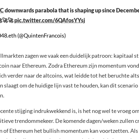
TC
downwards parabola that is shaping up since December
🚀🚀🚀
pic.twitter.com/6QAfosYYsj
048.eth (@QuintenFrancois)
ullmarkten zagen we vaak een duidelijk patroon: kapitaal 
tcoin naar Ethereum. Zodra Ethereum zijn momentum vond
zich verder naar de altcoins, wat leidde tot het beruchte alt
 slaagt om de huidige lijn vast te houden, kan dit scenario
n.
ente stijging indrukwekkend is, is het nog wel te vroeg om
nitieve trendommekeer. De komende dagen/weken zullen cru
n of Ethereum het bullish momentum kan voortzetten. Als d