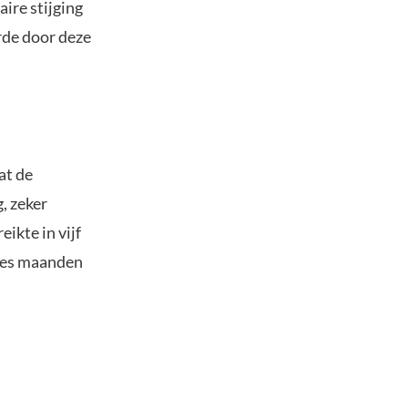
ire stijging
rde door deze
at de
, zeker
ikte in vijf
 zes maanden