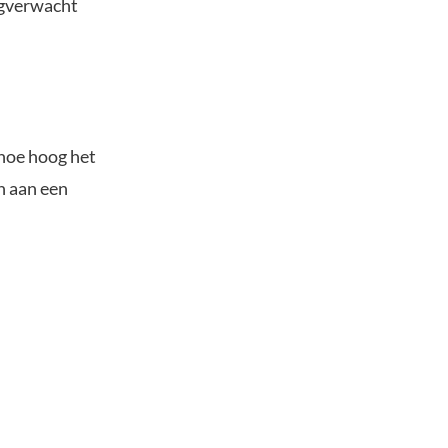
angverwacht
 hoe hoog het
n aan een