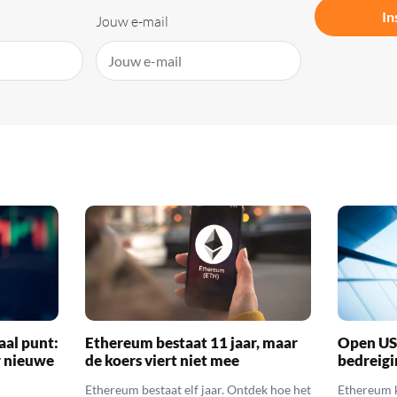
In
Jouw e-mail
aal punt:
Ethereum bestaat 11 jaar, maar
Open US
r nieuwe
de koers viert niet mee
bedreigi
Ethereum bestaat elf jaar. Ontdek hoe het
Ethereum k