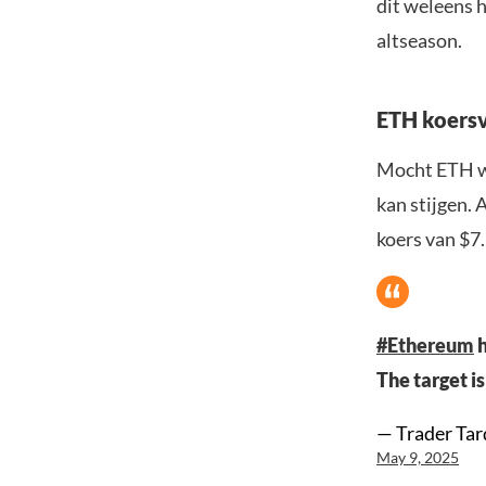
dit weleens h
altseason.
ETH koers
Mocht ETH wee
kan stijgen. 
koers van $7.
#Ethereum
h
The target is
— Trader Tar
May 9, 2025