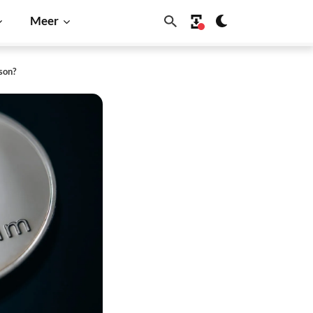
Meer
son?