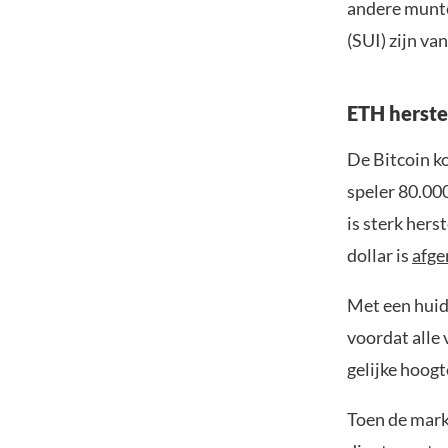
andere munte
(SUI) zijn va
ETH herste
De Bitcoin k
speler 80.00
is sterk hers
dollar is
afge
Met een huidi
voordat alle
gelijke hoogt
Toen de mark