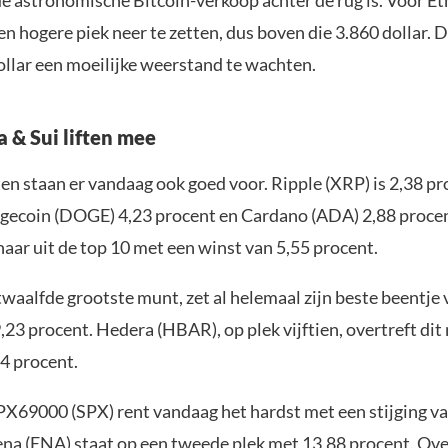
de astronomische Bitcoin-verkoop achter de rug is. Voor E
n hogere piek neer te zetten, dus boven die 3.860 dollar. 
ollar een moeilijke weerstand te wachten.
 & Sui liften mee
n staan er vandaag ook goed voor. Ripple (XRP) is 2,38 pr
gecoin (DOGE) 4,23 procent en Cardano (ADA) 2,88 procent
aar uit de top 10 met een winst van 5,55 procent.
 twaalfde grootste munt, zet al helemaal zijn beste beentje
9,23 procent. Hedera (HBAR), op plek vijftien, overtreft di
34 procent.
69000 (SPX) rent vandaag het hardst met een stijging va
ena (ENA) staat op een tweede plek met 13,88 procent. Ove