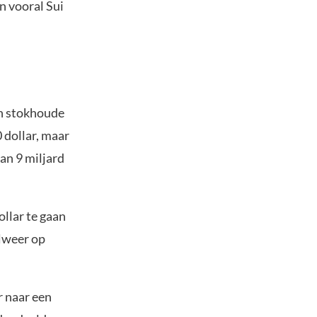
n vooral Sui
en stokhoude
 dollar, maar
an 9 miljard
ollar te gaan
alweer op
r naar een