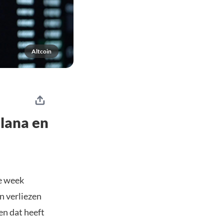
Altcoin
lana en
ze week
jn verliezen
en dat heeft