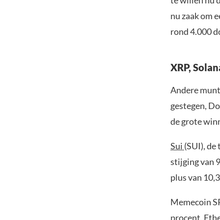
te willen nu 
nu zaak om ee
rond 4.000 d
XRP, Solana
Andere munte
gestegen, Do
de grote winn
Sui
(SUI), de
stijging van 
plus van 10,
Memecoin SPX
procent. Eth