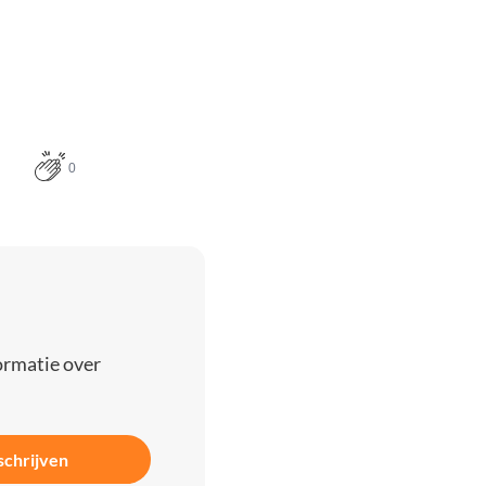
0
ormatie over
schrijven