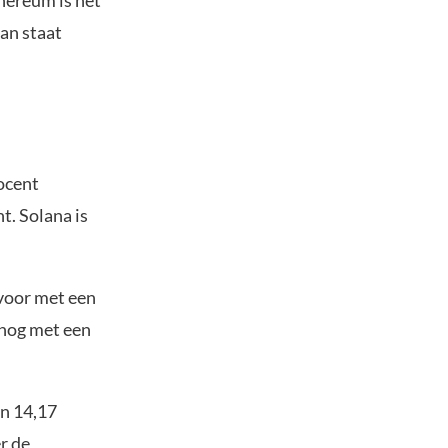
thereum is het
Dan staat
ocent
. Solana is
 voor met een
t nog met een
n 14,17
r de