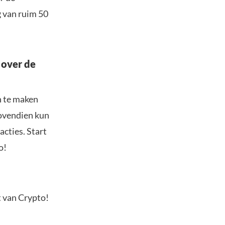
g van ruim 50
 over de
n te maken
Bovendien kun
acties. Start
o!
t van Crypto!