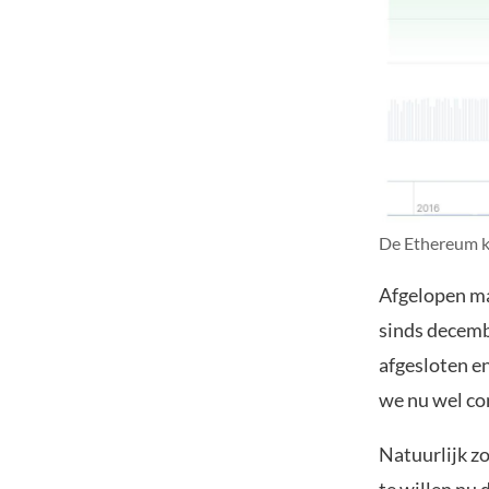
De Ethereum k
Afgelopen ma
sinds decembe
afgesloten en
we nu wel co
Natuurlijk z