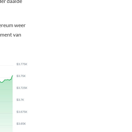
der daalde
hereum weer
oment van