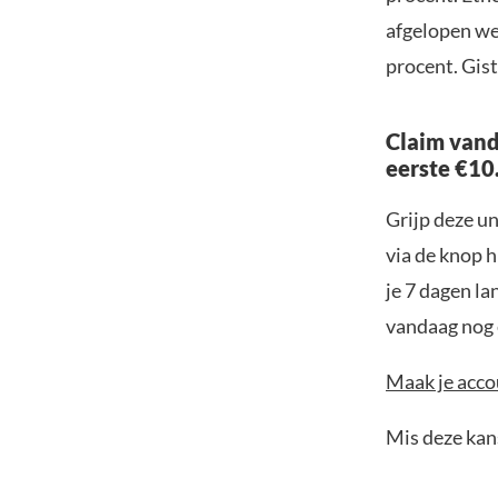
afgelopen wee
procent. Gis
Claim vand
eerste €10
Grijp deze u
via de knop h
je 7 dagen la
vandaag nog e
Maak je accou
Mis deze kans