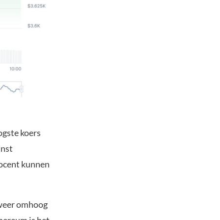
ogste koers
inst
procent kunnen
t weer omhoog