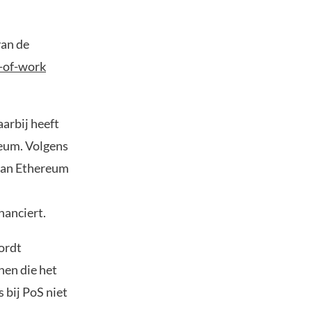
van de
-of-work
arbij heeft
reum. Volgens
van Ethereum
nanciert.
ordt
nen die het
 bij PoS niet