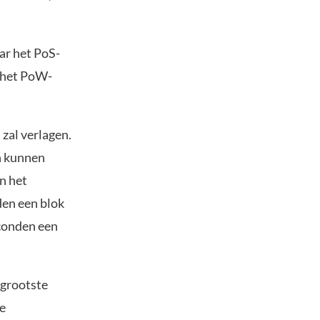
ar het PoS-
 het PoW-
zal verlagen.
n kunnen
n het
den een blok
econden een
 grootste
e