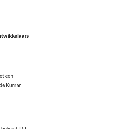
ontwikkelaars
het een
ede Kumar
t bekend. Dit