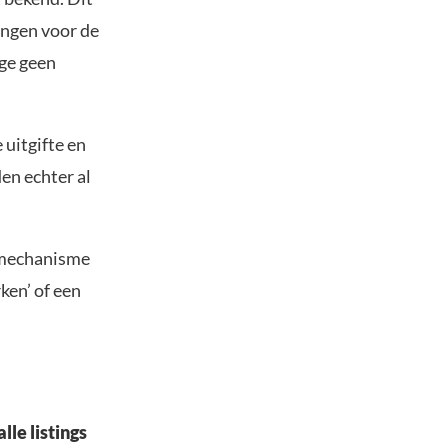
ingen voor de
ge geen
uitgifte en
den echter al
smechanisme
ken’ of een
le listings