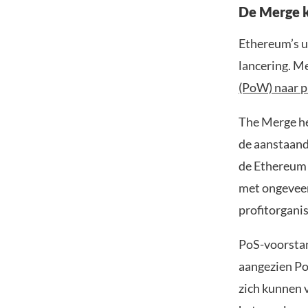
De Merge k
Ethereum’s u
lancering. M
(PoW) naar p
The Merge hee
de aanstaand
de Ethereum 
met ongeveer
profitorgani
PoS-voorstan
aangezien Po
zich kunnen v