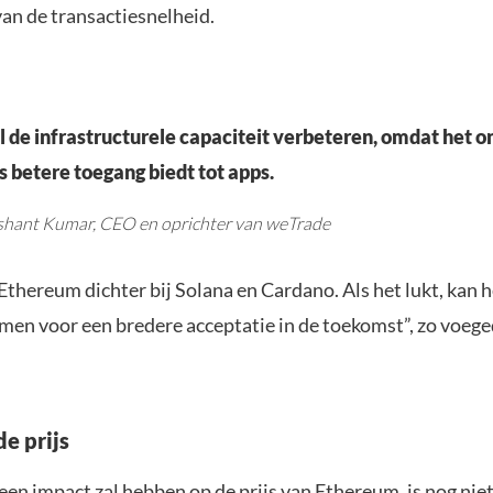
van de transactiesnelheid.
 de infrastructurele capaciteit verbeteren, omdat het 
s betere toegang biedt tot apps.
shant Kumar, CEO en oprichter van weTrade
Ethereum dichter bij Solana en Cardano. Als het lukt, kan 
en voor een bredere acceptatie in de toekomst”, zo voeg
e prijs
en impact zal hebben op de prijs van Ethereum, is nog nie