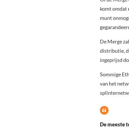
komt omdat e
munt onmogel
gegarandeerd
De Merge zal
distributie, 
ingeprijsd d
Sommige Eth
van het netw
splinternetw
De meeste t