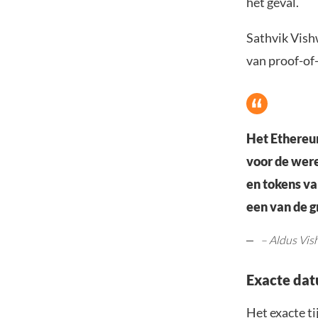
het geval.
Sathvik Vish
van proof-of
Het Ethereum
voor de were
en tokens v
een van de g
– Aldus Vi
Exacte dat
Het exacte ti