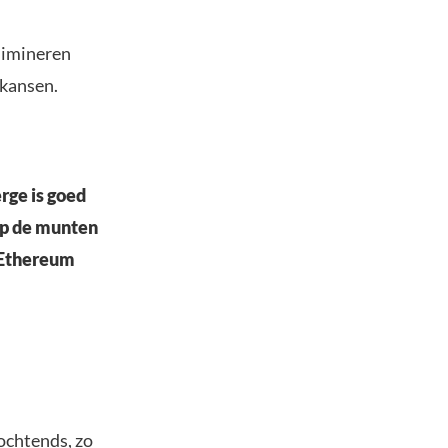
limineren
 kansen.
rge is goed
op de munten
 Ethereum
 ochtends, zo