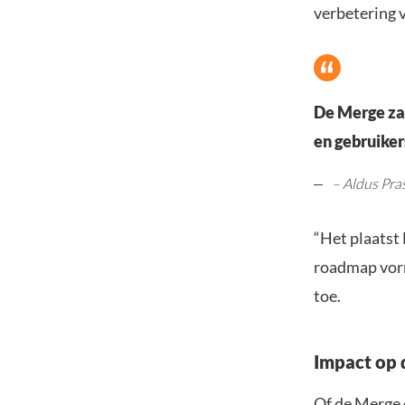
verbetering 
De Merge zal
en gebruiker
– Aldus Pra
“Het plaatst 
roadmap vorm
toe.
Impact op d
Of de Merge e