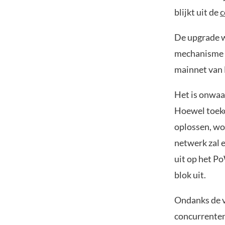
blijkt uit de
c
De upgrade w
mechanisme v
mainnet van
Het is onwaa
Hoewel toek
oplossen, wo
netwerk zal 
uit op het P
blok uit.
Ondanks de v
concurrenten